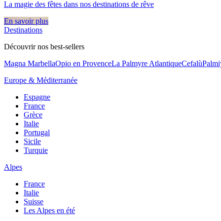
La magie des fêtes dans nos destinations de rêve​
En savoir plus
Destinations
Découvrir nos best-sellers
Magna Marbella
Opio en Provence
La Palmyre Atlantique
Cefalù
Palmi
Europe & Méditerranée
Espagne
France
Grèce
Italie
Portugal
Sicile
Turquie
Alpes
France
Italie
Suisse
Les Alpes en été