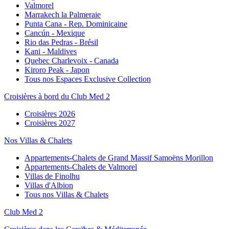
Valmorel
Marrakech la Palmeraie
Punta Cana - Rep. Dominicaine
Cancún - Mexique
Rio das Pedras - Brésil
Kani - Maldives
Quebec Charlevoix - Canada
Kiroro Peak - Japon
Tous nos Espaces Exclusive Collection
Croisières à bord du Club Med 2
Croisières 2026
Croisières 2027
Nos Villas & Chalets
Appartements-Chalets de Grand Massif Samoëns Morillon
Appartements-Chalets de Valmorel
Villas de Finolhu
Villas d'Albion
Tous nos Villas & Chalets
Club Med 2