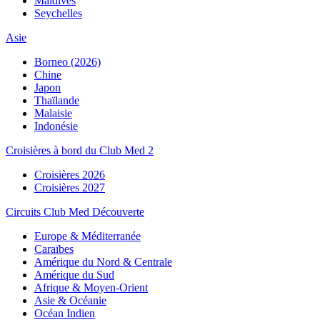
Maldives
Seychelles
Asie
Borneo (2026)
Chine
Japon
Thaïlande
Malaisie
Indonésie
Croisières à bord du Club Med 2
Croisières 2026
Croisières 2027
Circuits Club Med Découverte
Europe & Méditerranée
Caraïbes
Amérique du Nord & Centrale
Amérique du Sud
Afrique & Moyen-Orient
Asie & Océanie
Océan Indien