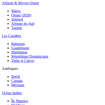
Afrique & Moyen Orient
Maroc
Oman (2028)
Sénégal
Afrique du Sud
Tunisie
Les Caraïbes
Bahamas
Guadeloupe
Martinique
République Dominicaine
Turks et Caïcos
Amériques
Brésil
Canada
Mexique
Océan Indien
Île Maurice