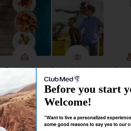
Pension au choix :
Personnalisez vos temps
De nom
formule petit-déjeuner ou
libres avec des excursions
destinations
demi-pension
et activités à la carte
Europe, Asie
Before you start y
Moyen 
Welcome!
"Want to live a personalized experienc
some good reasons to say yes to our c