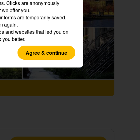
ns.
Clicks are anonymously
 we offer you.
r forms are temporarily saved.
em again.
s and websites that led you on
p you better.
Agree & continue