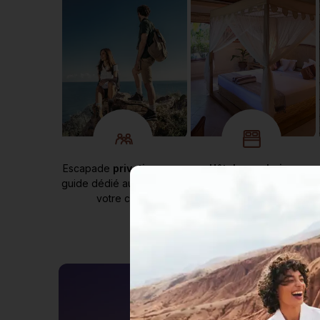
Escapade
privative
avec
Hôtels au choix :
guide dédié aux dates de
"confort"
(3* et 4*)
votre choix
ou
"grand confort"
(4* et
5*)