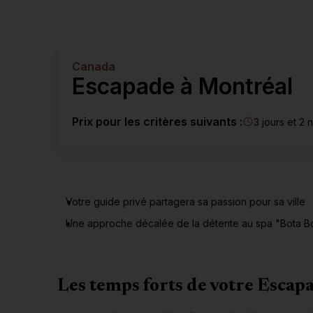
ski
Suisse >
Île Maurice >
Les Alpes en été >
Maldives >
Seychelles >
Canada
Escapade à Montréal
Prix pour les critères suivants :
3 jours et 2 n
Votre guide privé partagera sa passion pour sa ville
Une approche décalée de la détente au spa "Bota B
Les temps forts de votre Escap