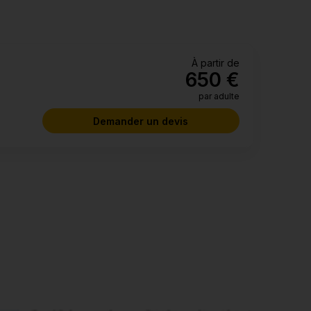
Seychelles, Les Seychelles
Conditions de voyage
>
à partir de
650 €
par adulte
Demander un devis