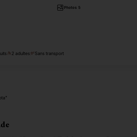
Thaïlande >
Photos
5
uits
2 adultes
Sans transport
ota"
ade