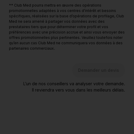
** Club Med pourra mettra en œuvre des opérations
promotionnelles adaptées à vos centres d’intérêt et besoins
spécifiques, réalisées sur la base d’opérations de profilage, Club
Med ne sera amené à partager vos données avec des
prestataires tiers que pour déterminer votre profil et vos
préférences avec une précision accrue et ainsi vous envoyer des
offres promotionnelles plus pertinentes. Veuillez toutefois noter
qu’en aucun cas Club Med ne communiquera vos données à des
partenaires commerciaux.
Demander un devis
L’un de nos conseillers va analyser votre demande.
Il reviendra vers vous dans les meilleurs délais.
** Ces informations sont destinées au Club Med SAS afin de
vous adresser ses offres commerciales. Vous bénéficiez de
droits d’accès, de rectification, de suppression, de définir
des directives sur le sort des données vous concernant.