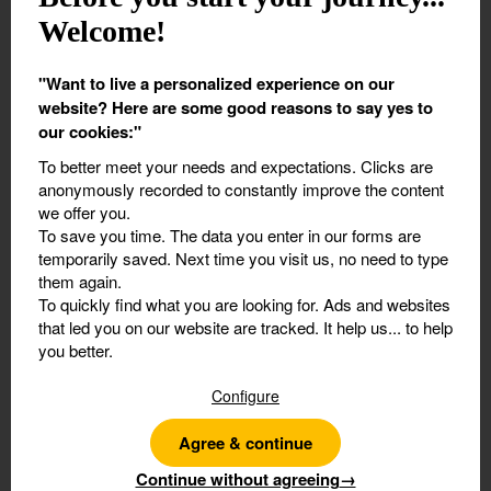
Welcome!
"Want to live a personalized experience on our
Transport
*
website? Here are some good reasons to say yes to
our cookies:"
To better meet your needs and expectations.
Clicks are
anonymously recorded to constantly improve the content
we offer you.
2. Ajoutez le nombre de participants
To save you time.
The data you enter in our forms are
temporarily saved. Next time you visit us, no need to type
Participants
*
them again.
To quickly find what you are looking for.
Ads and websites
that led you on our website are tracked. It help us... to help
you better.
12 ans et plus
Configure
Agree & continue
De plus de 7 ans et moins de 12 ans
Continue without agreeing
→