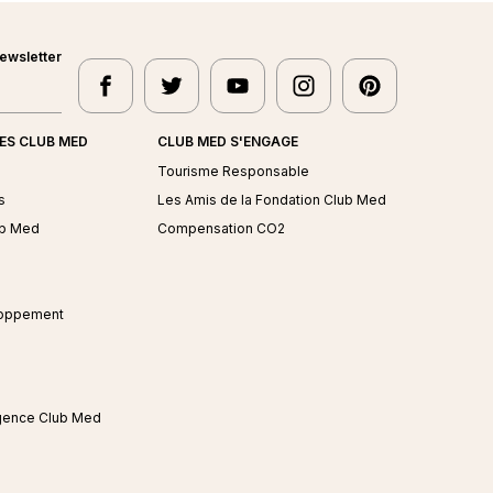
ewsletter
facebook
twitter
youtube
instagram
pinterest
Club Med - facebook
Club Med - twitter
Club Med - youtube
Club Med - instagram
Club Med - pin
TES CLUB MED
CLUB MED S'ENGAGE
s
Tourisme Responsable
s
Les Amis de la Fondation Club Med
ub Med
Compensation CO2
loppement
gence Club Med