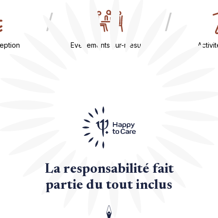
/
/
eption
Evénements sur-mesure
Activi
La responsabilité fait
partie du tout inclus