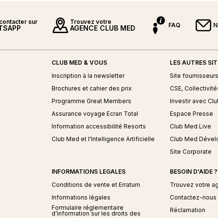
contacter sur
Trouvez votre
FAQ
N
TSAPP
AGENCE CLUB MED
CLUB MED & VOUS
LES AUTRES SI
ed
Inscription à la newsletter
Site fournisseur
Brochures et cahier des prix
CSE, Collectivité
Programme Great Members
Investir avec Cl
Assurance voyage Ecran Total
Espace Presse
Information accessibilité Resorts
Club Med Live
Club Med et l'Intelligence Artificielle
Club Med Déve
Site Corporate
INFORMATIONS LEGALES
BESOIN D'AIDE ?
Conditions de vente et Erratum
Trouvez votre a
Informations légales
Contactez-nous
Formulaire réglementaire
Réclamation
d’information sur les droits des