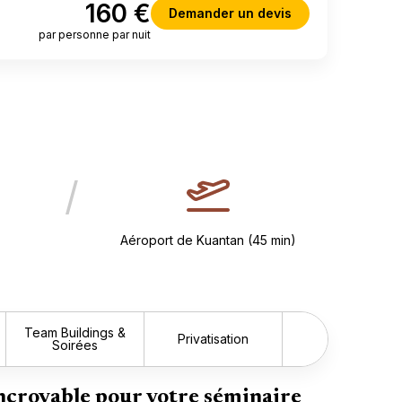
160 €
Demander un devis
par personne par nuit
/
Aéroport de Kuantan (45 min)
Team Buildings &
Privatisation
Soirées
Suiva
ncroyable pour votre séminaire