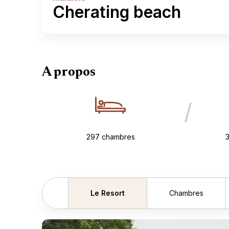
Cherating beach
A propos
/
297 chambres
3
Le Resort
Chambres
Précédent