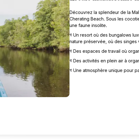
Découvrez la splendeur de la Mala
Cherating Beach. Sous les cocotie
une faune insolite.
§ Un resort où des bungalows lux
nature préservée, où des singes v
§ Des espaces de travail où organ
§ Des activités en plein air à org
§ Une atmosphère unique pour par