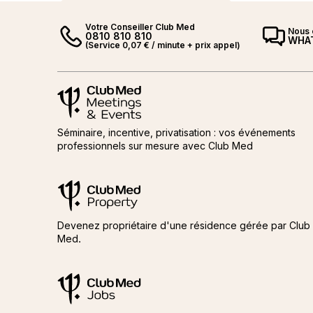
Votre Conseiller Club Med
Nous 
0810 810 810
WHA
(Service 0,07 € / minute + prix appel)
Meetings and events by Club Med
Meetings and events by Club M
Séminaire, incentive, privatisation : vos événements
professionnels sur mesure avec Club Med
Club Med Property
Club Med Property
Devenez propriétaire d'une résidence gérée par Club
Med.
ClubMed Jobs
ClubMed Jobs