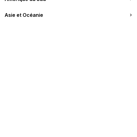
A propos
Asie et Océanie
349 chambres
1 salle (70 pers. max)
WIFI
Aéroport Pointe à Pitre (40 min)
Le Resort
Chambres
Restaurants & Bars
Précédent