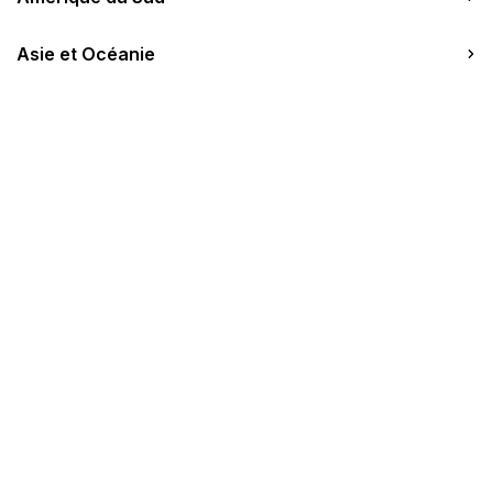
A propos
Asie et Océanie
284 chambres
1 salle (80 pers. max)
WIFI
Aéroport de Fort de France (50
min)
Le Resort
Chambres
Restaurants & Bars
Précédent