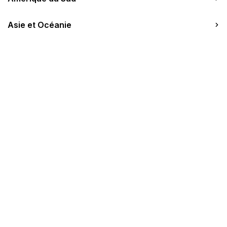
A propos
Asie et Océanie
336 chambres
3 salles (100 pers. max)
WIFI
Aéroport de Phuket (90 min)
Le Resort
Chambres
Restaurants & Bars
Précédent