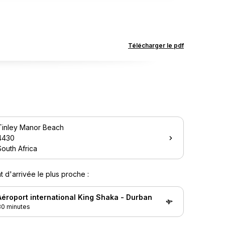
Suiva
Télécharger le pdf
Tinley Manor Beach
4430
South Africa
t d'arrivée le plus proche :
Aéroport international King Shaka - Durban
30 minutes