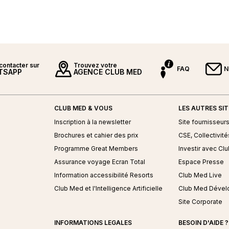
contacter sur
Trouvez votre
FAQ
N
TSAPP
AGENCE CLUB MED
CLUB MED & VOUS
LES AUTRES SI
ed
Inscription à la newsletter
Site fournisseur
Brochures et cahier des prix
CSE, Collectivité
Programme Great Members
Investir avec Cl
Assurance voyage Ecran Total
Espace Presse
Information accessibilité Resorts
Club Med Live
Club Med et l'Intelligence Artificielle
Club Med Déve
Site Corporate
INFORMATIONS LEGALES
BESOIN D'AIDE ?