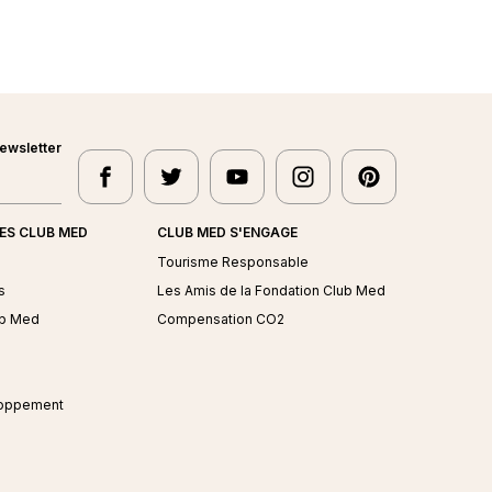
ewsletter
facebook
twitter
youtube
instagram
pinterest
Club Med - facebook
Club Med - twitter
Club Med - youtube
Club Med - instagram
Club Med - pin
TES CLUB MED
CLUB MED S'ENGAGE
s
Tourisme Responsable
s
Les Amis de la Fondation Club Med
ub Med
Compensation CO2
loppement