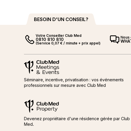
BESOIN D'UN CONSEIL?
Votre Conseiller Club Med
Nous 
0810 810 810
WHA
(Service 0,07 € / minute + prix appel)
Meetings and events by Club Med
Meetings and events by Club M
Séminaire, incentive, privatisation : vos événements
professionnels sur mesure avec Club Med
Club Med Property
Club Med Property
Devenez propriétaire d'une résidence gérée par Club
Med.