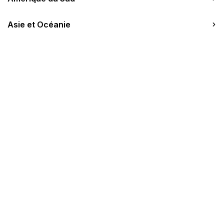
A propos
Asie et Océanie
132 chambres
0 salle
WIFI
Gare de Nancy (70 min)
Le Resort
Chambres
Restaurants & Bars
Précédent