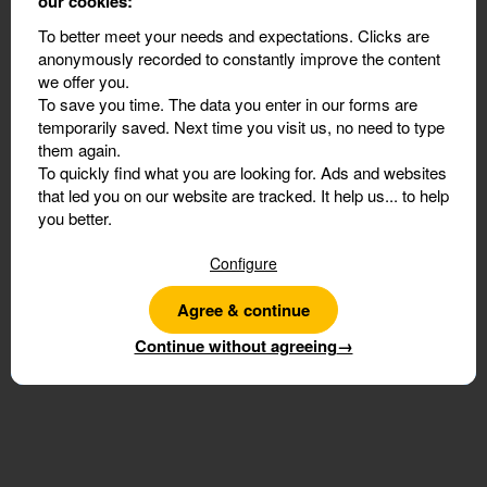
our cookies:"
Les Escapades pour l'hiver 2027
To better meet your needs and expectations.
Clicks are
Envie d'encore plus de découvertes avant ou après
anonymously recorded to constantly improve the content
votre séjour ? Faites une escapade à la carte en
we offer you.
Malaisie, en Thaïlande ou en Chine.
To save you time.
The data you enter in our forms are
temporarily saved. Next time you visit us, no need to type
Je pars en escapade
them again.
To quickly find what you are looking for.
Ads and websites
that led you on our website are tracked. It help us... to help
you better.
Grande famille ou groupe d’amis :
retrouvez-vous, on s’occupe de tout​
Configure
Sans prise de tête avant ni pendant : oubliez listes de
Agree & continue
courses, baby-sitter, réservations d’activités ou
Continue without agreeing
→
préparation des repas.
Au Club Med, tout est inclus et organisé pour que
chacun puisse profiter pleinement de ses vacances, à
son rythme, selon ses envies et sans compromis.
En savoir plus