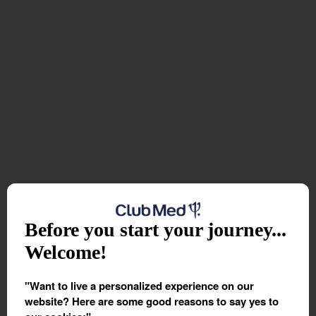
*Voir conditions ci-dessous
**Sous réserve de disponibilité
Vous aimerez aussi :
Les croisières de l'hiver et de l'été 2027
Pour l'hiver 2026/27 et de l'été 2027, laissez place à
l'aventure, à la richesse culturelle et à la détente grâce
Before you start your journey...
nos itinéraires pour vous évader.
Welcome!
J'embarque sur le Club Med 2
"Want to live a personalized experience on our
website? Here are some good reasons to say yes to