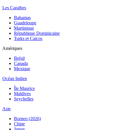
Les Caraïbes
Bahamas
Guadeloupe
Martinique
République Dominicaine
Turks et Caïcos
Amériques
Brésil
Canada
Mexique
Océan Indien
Île Maurice
Maldives
Seychelles
Asie
Borneo (2026)
Chine
Japon