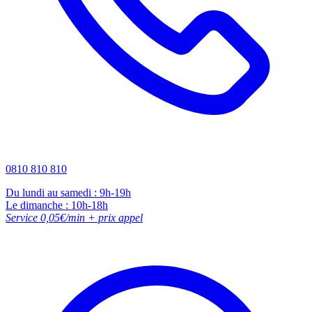
0810 810 810
Du lundi au samedi : 9h-19h
Le dimanche : 10h-18h
Service 0,05€/min + prix appel