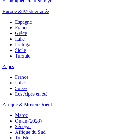
Atlantique
Cefalù
Palmiye
Europe & Méditerranée
Espagne
France
Grèce
Italie
Portugal
Sicile
Turquie
Alpes
France
Italie
Suisse
Les Alpes en été
Afrique & Moyen Orient
Maroc
Oman (2028)
Sénégal
Afrique du Sud
Tunisie