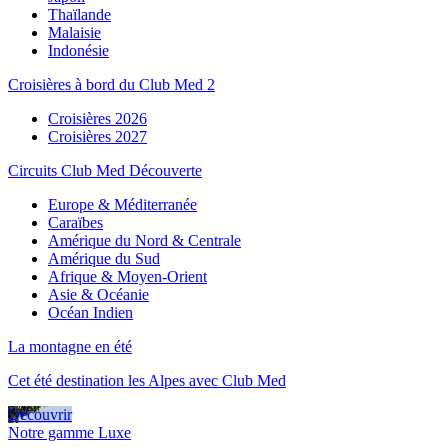
Thaïlande
Malaisie
Indonésie
Croisières à bord du Club Med 2
Croisières 2026
Croisières 2027
Circuits Club Med Découverte
Europe & Méditerranée
Caraïbes
Amérique du Nord & Centrale
Amérique du Sud
Afrique & Moyen-Orient
Asie & Océanie
Océan Indien
La montagne en été
Cet été destination les Alpes avec Club Med
Découvrir
Notre gamme Luxe