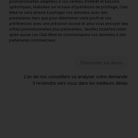
promotionnelles adaptées à vos centres d’intérêt et besoins
spécifiques, réalisées sur la base d’opérations de profilage, Club
Med ne sera amené à partager vos données avec des
prestataires tiers que pour déterminer votre profil et vos
préférences avec une précision accrue et ainsi vous envoyer des
offres promotionnelles plus pertinentes. Veuillez toutefois noter
qu’en aucun cas Club Med ne communiquera vos données à des
partenaires commerciaux.
Demander un devis
L’un de nos conseillers va analyser votre demande.
Il reviendra vers vous dans les meilleurs délais.
** Ces informations sont destinées au Club Med SAS afin de
vous adresser ses offres commerciales. Vous bénéficiez de
droits d’accès, de rectification, de suppression, de définir
des directives sur le sort des données vous concernant.
Pour exercer ces droits, veuillez-vous diriger vers ce lien
http://clubmed.custhelp.com/app/answers/detail/a_id/1589.