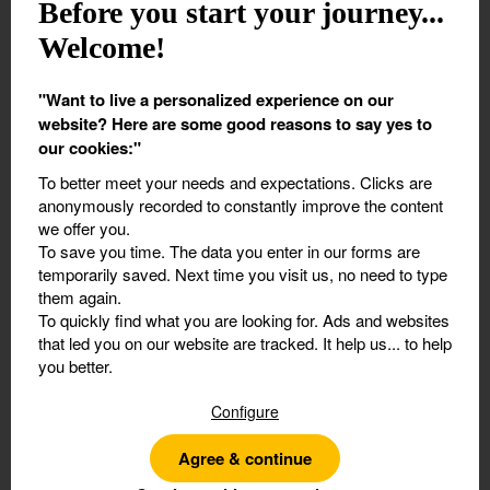
Before you start your journey...
Welcome!
Transport
*
"Want to live a personalized experience on our
website? Here are some good reasons to say yes to
our cookies:"
To better meet your needs and expectations.
Clicks are
2. Ajoutez le nombre de participants
anonymously recorded to constantly improve the content
we offer you.
Participants
*
To save you time.
The data you enter in our forms are
temporarily saved. Next time you visit us, no need to type
them again.
To quickly find what you are looking for.
Ads and websites
12 ans et plus
that led you on our website are tracked. It help us... to help
you better.
Configure
De plus de 7 ans et moins de 12 ans
Agree & continue
3. Laissez-nous vos coordonnées pour