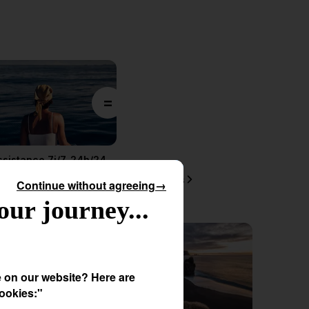
=
ssistance 7j/7, 24h/24
artout dans le monde
En savoir plus
Continue without agreeing
→
our journey...
e on our website? Here are
ookies:"