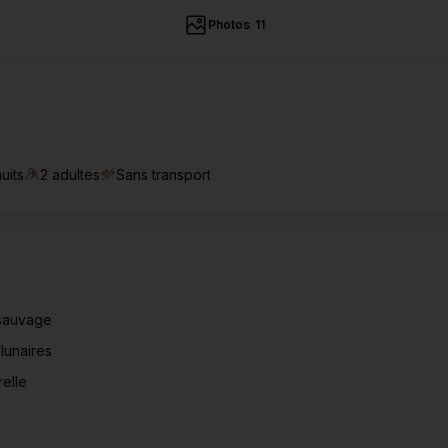
Thaïlande >
Photos
11
uits
2 adultes
Sans transport
 sauvage
lunaires
relle