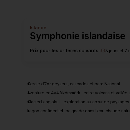
ski
Suisse >
Île Maurice >
Les Alpes en été >
Maldives >
Seychelles >
Islande
Symphonie islandaise
Prix pour les critères suivants :
8 jours et 7 n
Cercle d’Or : geysers, cascades et parc National
Aventure en 4x4 à Þórsmörk : entre volcans et vallée
Glacier Langjökull : exploration au cœur de paysages 
Lagon confidentiel : baignade dans l’eau chaude natu