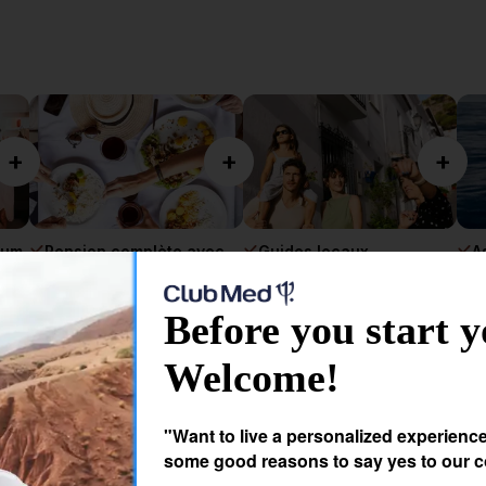
+
+
+
mum
Pension complète avec
Guides locaux
A
repas et forfait boisson
francophones
p
Before you start y
Welcome!
"Want to live a personalized experienc
some good reasons to say yes to our c