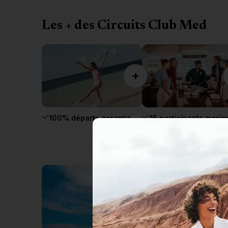
Les + des Circuits Club Med
+
100% départs garantis
16 participants maxi