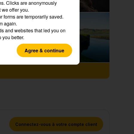
ns.
Clicks are anonymously
 we offer you.
r forms are temporarily saved.
em again.
s and websites that led you on
p you better.
Agree & continue
Connectez-vous à votre compte client