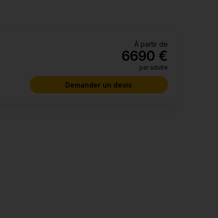
Seychelles, Les Seychelles
Conditions de voyage
>
à partir de
6690 €
par adulte
Demander un devis