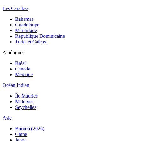
Les Caraïbes
Bahamas
Guadeloupe
Martinique
République Dominicaine
Turks et Caïcos
Amériques
Brésil
Canada
Mexique
Océan Indien
Île Maurice
Maldives
Seychelles
Asie
Borneo (2026)
Chine
Japon