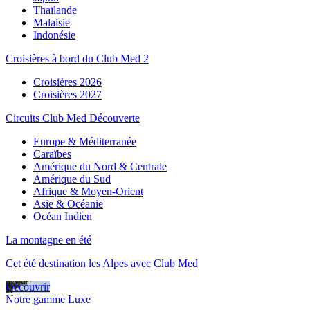
Thaïlande
Malaisie
Indonésie
Croisières à bord du Club Med 2
Croisières 2026
Croisières 2027
Circuits Club Med Découverte
Europe & Méditerranée
Caraïbes
Amérique du Nord & Centrale
Amérique du Sud
Afrique & Moyen-Orient
Asie & Océanie
Océan Indien
La montagne en été
Cet été destination les Alpes avec Club Med
Découvrir
Notre gamme Luxe