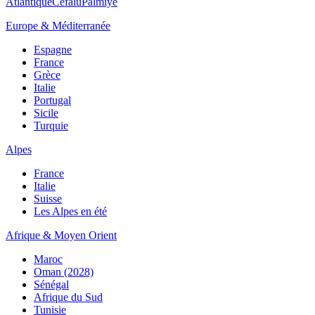
Atlantique
Cefalù
Palmiye
Europe & Méditerranée
Espagne
France
Grèce
Italie
Portugal
Sicile
Turquie
Alpes
France
Italie
Suisse
Les Alpes en été
Afrique & Moyen Orient
Maroc
Oman (2028)
Sénégal
Afrique du Sud
Tunisie