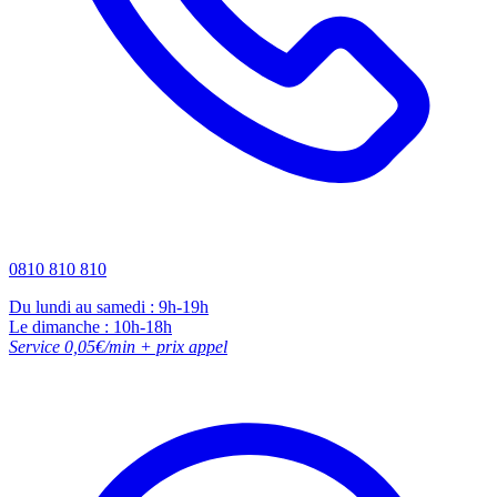
0810 810 810
Du lundi au samedi : 9h-19h
Le dimanche : 10h-18h
Service 0,05€/min + prix appel