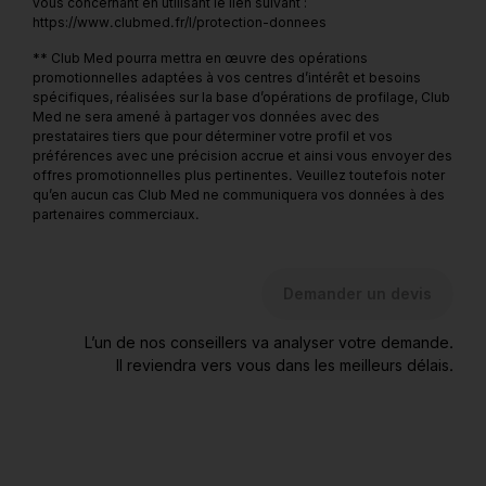
vous concernant en utilisant le lien suivant :
https://www.clubmed.fr/l/protection-donnees
** Club Med pourra mettra en œuvre des opérations
promotionnelles adaptées à vos centres d’intérêt et besoins
spécifiques, réalisées sur la base d’opérations de profilage, Club
Med ne sera amené à partager vos données avec des
prestataires tiers que pour déterminer votre profil et vos
préférences avec une précision accrue et ainsi vous envoyer des
offres promotionnelles plus pertinentes. Veuillez toutefois noter
qu’en aucun cas Club Med ne communiquera vos données à des
partenaires commerciaux.
Demander un devis
L’un de nos conseillers va analyser votre demande.
Il reviendra vers vous dans les meilleurs délais.
* Prix par personne en chambre double Confort et petit
déjeuner. Hors transport, hors excursions et activités en