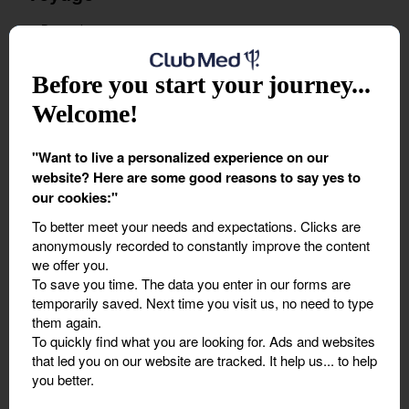
Dates
*
Before you start your journey...
Welcome!
Transport
*
"Want to live a personalized experience on our
website? Here are some good reasons to say yes to
our cookies:"
2. Ajoutez le nombre de participants
To better meet your needs and expectations.
Clicks are
anonymously recorded to constantly improve the content
Participants
*
we offer you.
To save you time.
The data you enter in our forms are
temporarily saved. Next time you visit us, no need to type
them again.
12 ans et plus
To quickly find what you are looking for.
Ads and websites
that led you on our website are tracked. It help us... to help
you better.
De plus de 4 ans et moins de 12 ans