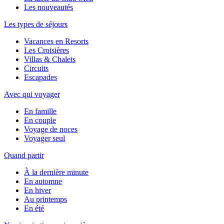
Les nouveautés
Les types de séjours
Vacances en Resorts
Les Croisières
Villas & Chalets
Circuits
Escapades
Avec qui voyager
En famille
En couple
Voyage de noces
Voyager seul
Quand partir
À la dernière minute
En automne
En hiver
Au printemps
En été