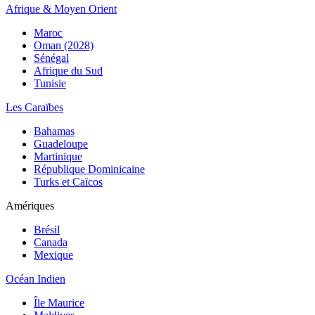
Afrique & Moyen Orient
Maroc
Oman (2028)
Sénégal
Afrique du Sud
Tunisie
Les Caraïbes
Bahamas
Guadeloupe
Martinique
République Dominicaine
Turks et Caïcos
Amériques
Brésil
Canada
Mexique
Océan Indien
Île Maurice