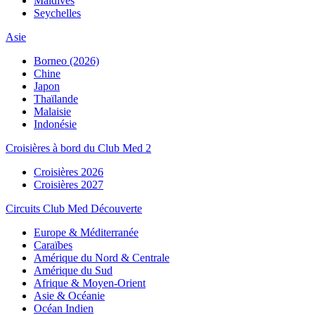
Maldives
Seychelles
Asie
Borneo (2026)
Chine
Japon
Thaïlande
Malaisie
Indonésie
Croisières à bord du Club Med 2
Croisières 2026
Croisières 2027
Circuits Club Med Découverte
Europe & Méditerranée
Caraïbes
Amérique du Nord & Centrale
Amérique du Sud
Afrique & Moyen-Orient
Asie & Océanie
Océan Indien