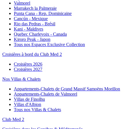
Valmorel
Marrakech la Palmeraie
Punta Cana - Rep. Dominicaine
Cancún - Mexique
Rio das Pedras - Brésil
Kani - Maldives
Quebec Charlevoix - Canada
Kiroro Peak - Japon
Tous nos Espaces Exclusive Collection
Croisières à bord du Club Med 2
Croisières 2026
Croisières 2027
Nos Villas & Chalets
Appartements-Chalets de Grand Massif Samoëns Morillon
Appartements-Chalets de Valmorel
Villas de Finolhu
Villas d'Albion
Tous nos Villas & Chalets
Club Med 2