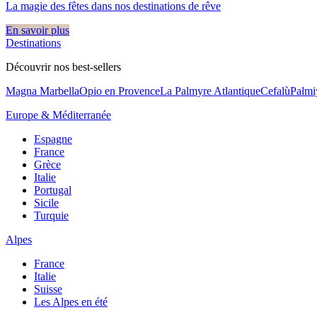
La magie des fêtes dans nos destinations de rêve​
En savoir plus
Destinations
Découvrir nos best-sellers
Magna Marbella
Opio en Provence
La Palmyre Atlantique
Cefalù
Palmi
Europe & Méditerranée
Espagne
France
Grèce
Italie
Portugal
Sicile
Turquie
Alpes
France
Italie
Suisse
Les Alpes en été