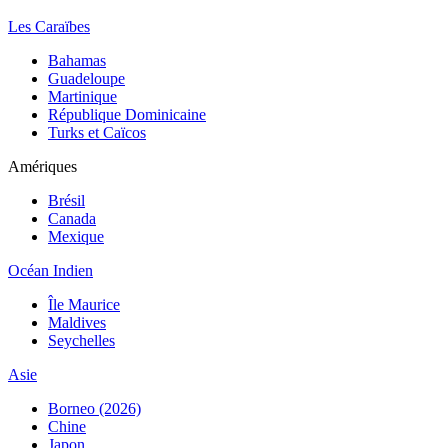
Les Caraïbes
Bahamas
Guadeloupe
Martinique
République Dominicaine
Turks et Caïcos
Amériques
Brésil
Canada
Mexique
Océan Indien
Île Maurice
Maldives
Seychelles
Asie
Borneo (2026)
Chine
Japon