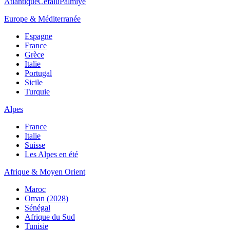
Atlantique
Cefalù
Palmiye
Europe & Méditerranée
Espagne
France
Grèce
Italie
Portugal
Sicile
Turquie
Alpes
France
Italie
Suisse
Les Alpes en été
Afrique & Moyen Orient
Maroc
Oman (2028)
Sénégal
Afrique du Sud
Tunisie