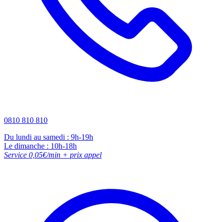
0810 810 810
Du lundi au samedi : 9h-19h
Le dimanche : 10h-18h
Service 0,05€/min + prix appel