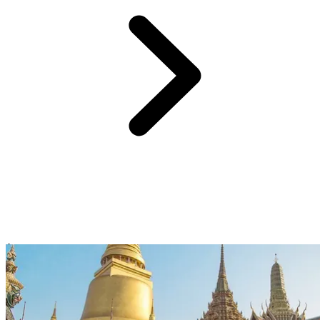
À 2h de votre
Resort Club Med Phuket
:
les îles Surin et Similan
Au nord de
Phuket
, votre séjour tout compris en Thaïlande vous
mène vers les exceptionnelles îles Surin et Similan.
Ces 2 archipels
pratiquement vierges abritent
une faune et une flore protégées
, qui
se découvrent à travers des excursions terrestres et sous-marines. En