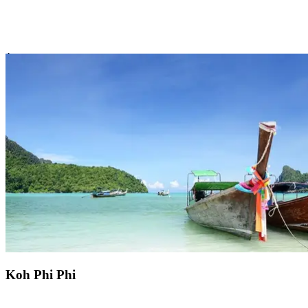
À découvrir lors du Circuit Club Med "
Orchidées sacrées
" :
le
Palais royal Wat Phra Keao
Pour mêler spiritualité et découverte culturelle lors de votre séjour
tout compris en Thaïlande, rendez-vous au Wat Phra Kaeo. Appelé
le temple du Bouddha d’émeraude
, ce lieu sacré n’a pas d’égal
dans tout le pays. En choisissant le Circuit Club Med « Orchidées
sacrées », vous pourrez apprécier toute la finesse architecturale :
moulures dorées, fresques, tuiles multicolores...
Mais ce n’est
rien, comparé à la beauté du bouddha, sculpté dans du jade, haut de
66 cm mais situé sur un piédestal en or et trônant à 11m.
Koh Phi Phi