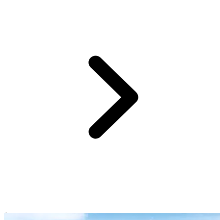
À 2h de votre
Resort Club Med Phuket
:
Koh Phi Phi