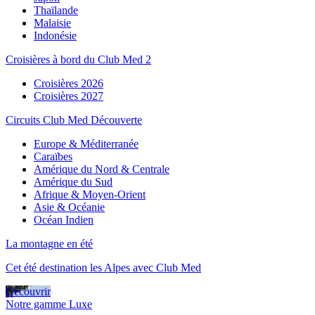
Thaïlande
Malaisie
Indonésie
Croisières à bord du Club Med 2
Croisières 2026
Croisières 2027
Circuits Club Med Découverte
Europe & Méditerranée
Caraïbes
Amérique du Nord & Centrale
Amérique du Sud
Afrique & Moyen-Orient
Asie & Océanie
Océan Indien
La montagne en été
Cet été destination les Alpes avec Club Med
Découvrir
Notre gamme Luxe