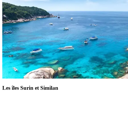
Avec leurs plages de sable fin, leurs eaux turquoise et leurs cirques
rocheux, les îles de Phi Phi, face à
Phuket
, resteront un souvenir
intense de votre séjour tout compris en Thaïlande.
Lieu de plongée
mondialement connu
, ses fonds marins protégés vous offrent le
décor de rêve pour un baptême des profondeurs. À 2h de votre
Resort Club Med Phuket, depuis
la sublime Maya Bay
, vous
partirez en excursion marine à bord d’un bateau à longue queue
typique.
Les îles Surin et Similan