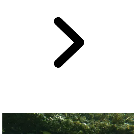
À 20 minutes en bateau du
Club Med Turkoise
, Little Water Cay,
surnommée
« Iguana Island »
, offre une immersion rare dans la
nature des îles Turques et Caïques.
Classée réserve naturelle
, cette
île paisible abrite
les iguanes des Caraïbes
, espèce endémique en