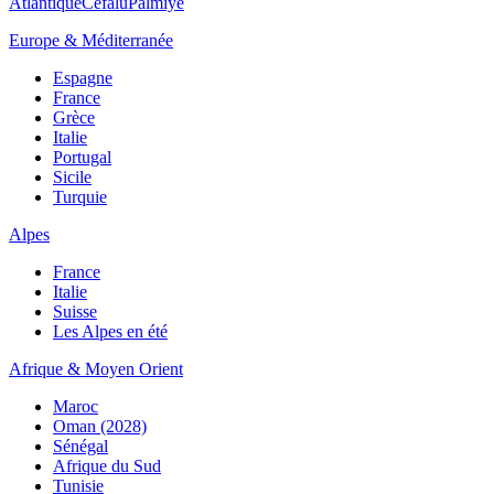
Atlantique
Cefalù
Palmiye
Europe & Méditerranée
Espagne
France
Grèce
Italie
Portugal
Sicile
Turquie
Alpes
France
Italie
Suisse
Les Alpes en été
Afrique & Moyen Orient
Maroc
Oman (2028)
Sénégal
Afrique du Sud
Tunisie