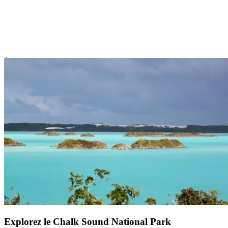
À seulement 10 minutes en voiture du
Club Med Turkoise
, Grace
Bay Beach vous donne
un bel aperçu
de ce que les îles Turques et
Caïques font de mieux.
Bordée par une mer turquoise, protégée
par un récif corallien et frangée de palmiers
, cette plage
mythique des Turks et Caicos est un décor de rêve pour tous les
styles de voyages.
Que vous soyez
adepte de farniente, de snorkeling ou
simplement d’une balade les pieds dans le sable
, l’endroit invite à
ralentir et à savourer. Un incontournable pour tout voyage dans
l’archipel, où chaque instant passé face à l’océan turquoise reste
gravé longtemps.
Explorez le Chalk Sound National Park