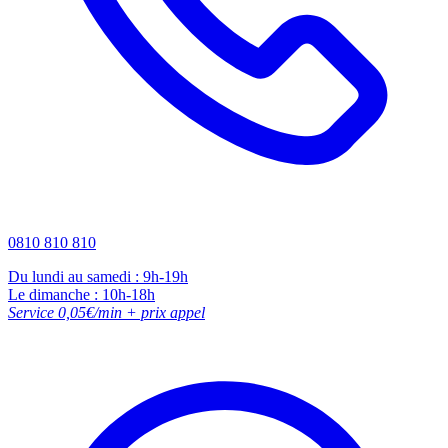
0810 810 810
Du lundi au samedi : 9h-19h
Le dimanche : 10h-18h
Service 0,05€/min + prix appel