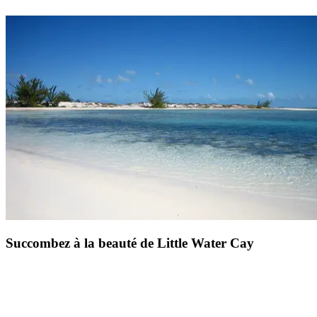
Chalk Sound dévoile l’
une des merveilles naturelles des îles
Turques et Caïques
, à une vingtaine de minutes du
Club Med
Turkoise
.
Ce lagon laiteux, aux eaux d’un bleu presque irréel
,
est
parsemé de centaines d’îlots rocheux aux formes étonnantes
.
Classé parc national, il se découvre
en kayak ou en paddle
, dans
un calme presque absolu. Un lieu parfait pour celles et ceux qui
cherchent à s’évader du tumulte et vivre un voyage tout en douceur.
Entre nature préservée et ambiance zen
, cette excursion dans les
Turks et Caicos donne une autre couleur aux voyages : celle de la
contemplation, de l’intimité et de l’émerveillement.
Succombez à la beauté de Little Water Cay