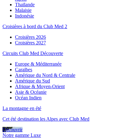
Thaïlande
Malaisie
Indonésie
Croisières à bord du Club Med 2
Croisières 2026
Croisières 2027
Circuits Club Med Découverte
Europe & Méditerranée
Caraïbes
Amérique du Nord & Centrale
Amérique du Sud
Afrique & Moyen-Orient
Asie & Océanie
Océan Indien
La montagne en été
Cet été destination les Alpes avec Club Med
Découvrir
Notre gamme Luxe