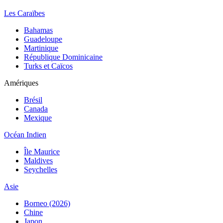
Les Caraïbes
Bahamas
Guadeloupe
Martinique
République Dominicaine
Turks et Caïcos
Amériques
Brésil
Canada
Mexique
Océan Indien
Île Maurice
Maldives
Seychelles
Asie
Borneo (2026)
Chine
Japon