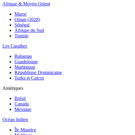
Afrique & Moyen Orient
Maroc
Oman (2028)
Sénégal
Afrique du Sud
Tunisie
Les Caraïbes
Bahamas
Guadeloupe
Martinique
République Dominicaine
Turks et Caïcos
Amériques
Brésil
Canada
Mexique
Océan Indien
Île Maurice