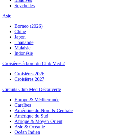
Maldives
Seychelles
Asie
Borneo (2026)
Chine
Japon
Thaïlande
Malaisie
Indonésie
Croisières à bord du Club Med 2
Croisières 2026
Croisières 2027
Circuits Club Med Découverte
Europe & Méditerranée
Caraïbes
Amérique du Nord & Centrale
Amérique du Sud
Afrique & Moyen-Orient
Asie & Océanie
Océan Indien