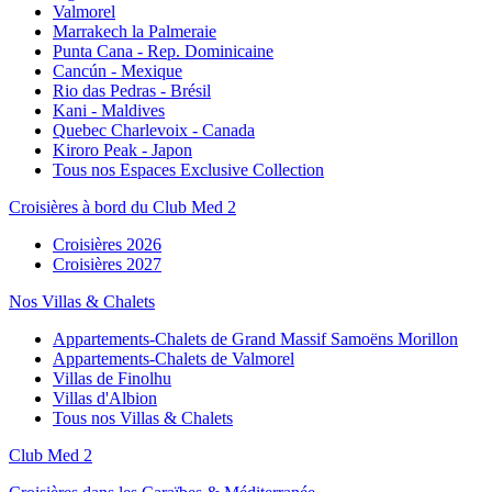
Valmorel
Marrakech la Palmeraie
Punta Cana - Rep. Dominicaine
Cancún - Mexique
Rio das Pedras - Brésil
Kani - Maldives
Quebec Charlevoix - Canada
Kiroro Peak - Japon
Tous nos Espaces Exclusive Collection
Croisières à bord du Club Med 2
Croisières 2026
Croisières 2027
Nos Villas & Chalets
Appartements-Chalets de Grand Massif Samoëns Morillon
Appartements-Chalets de Valmorel
Villas de Finolhu
Villas d'Albion
Tous nos Villas & Chalets
Club Med 2