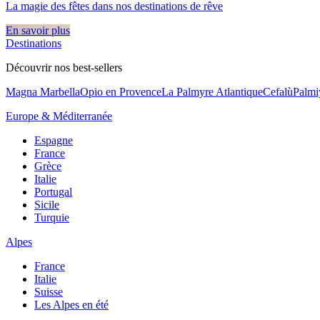
La magie des fêtes dans nos destinations de rêve​
En savoir plus
Destinations
Découvrir nos best-sellers
Magna Marbella
Opio en Provence
La Palmyre Atlantique
Cefalù
Palmi
Europe & Méditerranée
Espagne
France
Grèce
Italie
Portugal
Sicile
Turquie
Alpes
France
Italie
Suisse
Les Alpes en été