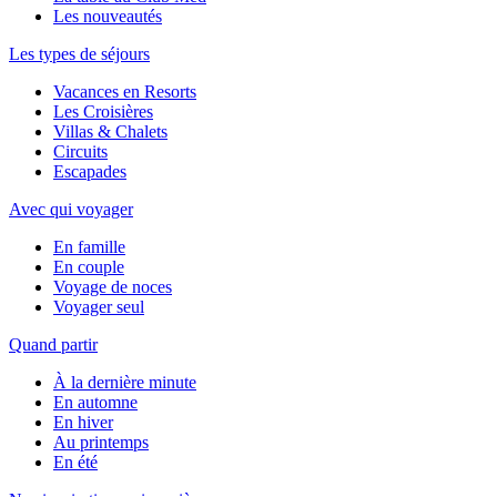
Les nouveautés
Les types de séjours
Vacances en Resorts
Les Croisières
Villas & Chalets
Circuits
Escapades
Avec qui voyager
En famille
En couple
Voyage de noces
Voyager seul
Quand partir
À la dernière minute
En automne
En hiver
Au printemps
En été