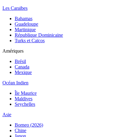
Les Caraïbes
Bahamas
Guadeloupe
Martinique
République Dominicaine
Turks et Caïcos
Amériques
Brésil
Canada
Mexique
Océan Indien
Île Maurice
Maldives
Seychelles
Asie
Borneo (2026)
Chine
Japon