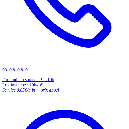
0810 810 810
Du lundi au samedi : 9h-19h
Le dimanche : 10h-18h
Service 0,05€/min + prix appel