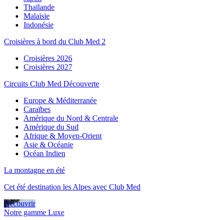
Thaïlande
Malaisie
Indonésie
Croisières à bord du Club Med 2
Croisières 2026
Croisières 2027
Circuits Club Med Découverte
Europe & Méditerranée
Caraïbes
Amérique du Nord & Centrale
Amérique du Sud
Afrique & Moyen-Orient
Asie & Océanie
Océan Indien
La montagne en été
Cet été destination les Alpes avec Club Med
Découvrir
Notre gamme Luxe