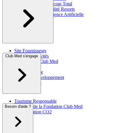
Assurance Voyage Écran Total
Information accessibilité Resorts
Club Med & l'Intelligence Artificielle
Site Fournisseurs
CSE, Collectivités
Club Med s'engage
Investir avec Club Med
Espace Presse
Club Med Live
Club Med Développement
Site Corporate
Tourisme Responsable
Les Amis de la Fondation Club Med
Besoin d'aide ?
Compensation CO2