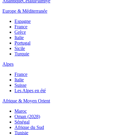
Atlantique
Cefalù
Palmiye
Europe & Méditerranée
Espagne
France
Grèce
Italie
Portugal
Sicile
Turquie
Alpes
France
Italie
Suisse
Les Alpes en été
Afrique & Moyen Orient
Maroc
Oman (2028)
Sénégal
Afrique du Sud
Tunisie