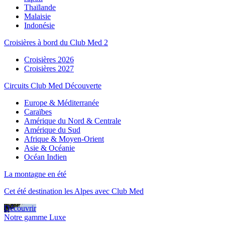
Thaïlande
Malaisie
Indonésie
Croisières à bord du Club Med 2
Croisières 2026
Croisières 2027
Circuits Club Med Découverte
Europe & Méditerranée
Caraïbes
Amérique du Nord & Centrale
Amérique du Sud
Afrique & Moyen-Orient
Asie & Océanie
Océan Indien
La montagne en été
Cet été destination les Alpes avec Club Med
Découvrir
Notre gamme Luxe