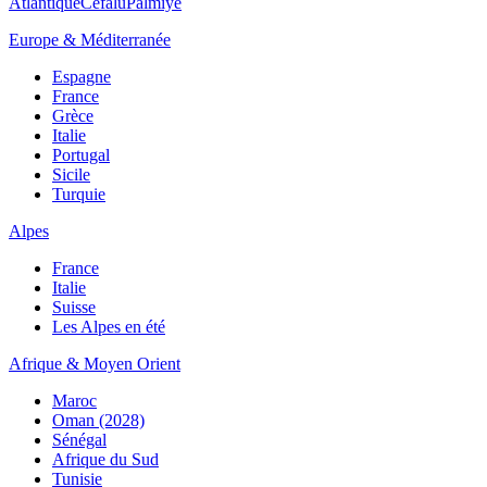
Atlantique
Cefalù
Palmiye
Europe & Méditerranée
Espagne
France
Grèce
Italie
Portugal
Sicile
Turquie
Alpes
France
Italie
Suisse
Les Alpes en été
Afrique & Moyen Orient
Maroc
Oman (2028)
Sénégal
Afrique du Sud
Tunisie