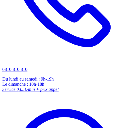
0810 810 810
Du lundi au samedi : 9h-19h
Le dimanche : 10h-18h
Service 0,05€/min + prix appel