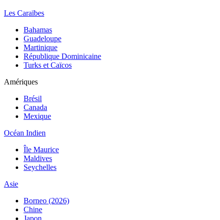
Les Caraïbes
Bahamas
Guadeloupe
Martinique
République Dominicaine
Turks et Caïcos
Amériques
Brésil
Canada
Mexique
Océan Indien
Île Maurice
Maldives
Seychelles
Asie
Borneo (2026)
Chine
Japon