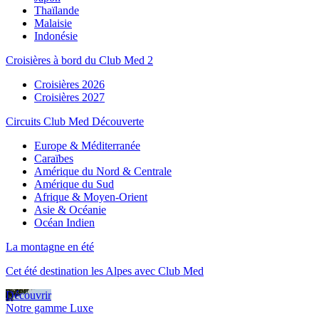
Thaïlande
Malaisie
Indonésie
Croisières à bord du Club Med 2
Croisières 2026
Croisières 2027
Circuits Club Med Découverte
Europe & Méditerranée
Caraïbes
Amérique du Nord & Centrale
Amérique du Sud
Afrique & Moyen-Orient
Asie & Océanie
Océan Indien
La montagne en été
Cet été destination les Alpes avec Club Med
Découvrir
Notre gamme Luxe