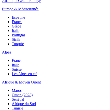
Atlantique
Cefalù
Palmiye
Europe & Méditerranée
Espagne
France
Grèce
Italie
Portugal
Sicile
Turquie
Alpes
France
Italie
Suisse
Les Alpes en été
Afrique & Moyen Orient
Maroc
Oman (2028)
Sénégal
Afrique du Sud
Tunisie