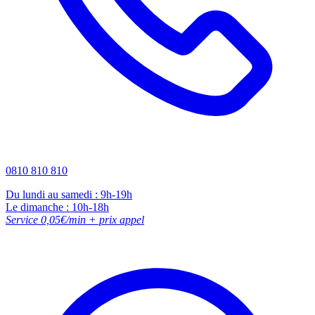
0810 810 810
Du lundi au samedi : 9h-19h
Le dimanche : 10h-18h
Service 0,05€/min + prix appel