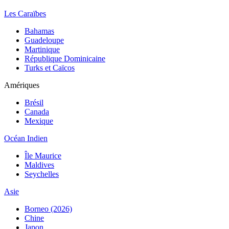
Les Caraïbes
Bahamas
Guadeloupe
Martinique
République Dominicaine
Turks et Caïcos
Amériques
Brésil
Canada
Mexique
Océan Indien
Île Maurice
Maldives
Seychelles
Asie
Borneo (2026)
Chine
Japon