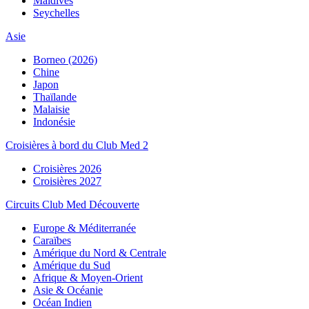
Maldives
Seychelles
Asie
Borneo (2026)
Chine
Japon
Thaïlande
Malaisie
Indonésie
Croisières à bord du Club Med 2
Croisières 2026
Croisières 2027
Circuits Club Med Découverte
Europe & Méditerranée
Caraïbes
Amérique du Nord & Centrale
Amérique du Sud
Afrique & Moyen-Orient
Asie & Océanie
Océan Indien