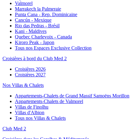
Valmorel
Marrakech la Palmeraie
Punta Cana - Rep. Dominicaine
Cancún - Mexique
Rio das Pedras - Brésil
Kani - Maldives
Quebec Charlevoix - Canada
Kiroro Peak - Japon
Tous nos Espaces Exclusive Collection
Croisières à bord du Club Med 2
Croisières 2026
Croisières 2027
Nos Villas & Chalets
Appartements-Chalets de Grand Massif Samoëns Morillon
Appartements-Chalets de Valmorel
Villas de Finolhu
Villas d'Albion
Tous nos Villas & Chalets
Club Med 2