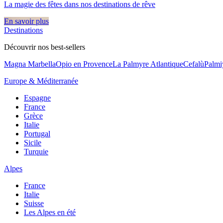
La magie des fêtes dans nos destinations de rêve​
En savoir plus
Destinations
Découvrir nos best-sellers
Magna Marbella
Opio en Provence
La Palmyre Atlantique
Cefalù
Palmi
Europe & Méditerranée
Espagne
France
Grèce
Italie
Portugal
Sicile
Turquie
Alpes
France
Italie
Suisse
Les Alpes en été