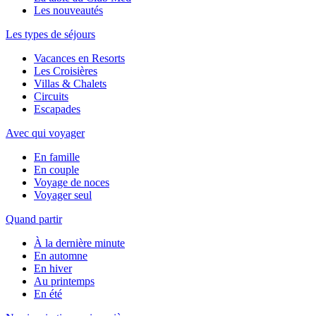
Les nouveautés
Les types de séjours
Vacances en Resorts
Les Croisières
Villas & Chalets
Circuits
Escapades
Avec qui voyager
En famille
En couple
Voyage de noces
Voyager seul
Quand partir
À la dernière minute
En automne
En hiver
Au printemps
En été