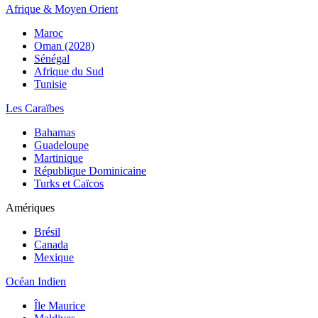
Afrique & Moyen Orient
Maroc
Oman (2028)
Sénégal
Afrique du Sud
Tunisie
Les Caraïbes
Bahamas
Guadeloupe
Martinique
République Dominicaine
Turks et Caïcos
Amériques
Brésil
Canada
Mexique
Océan Indien
Île Maurice