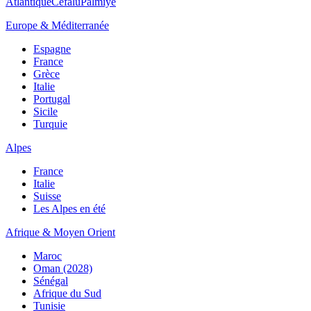
Atlantique
Cefalù
Palmiye
Europe & Méditerranée
Espagne
France
Grèce
Italie
Portugal
Sicile
Turquie
Alpes
France
Italie
Suisse
Les Alpes en été
Afrique & Moyen Orient
Maroc
Oman (2028)
Sénégal
Afrique du Sud
Tunisie