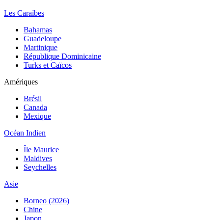
Les Caraïbes
Bahamas
Guadeloupe
Martinique
République Dominicaine
Turks et Caïcos
Amériques
Brésil
Canada
Mexique
Océan Indien
Île Maurice
Maldives
Seychelles
Asie
Borneo (2026)
Chine
Japon