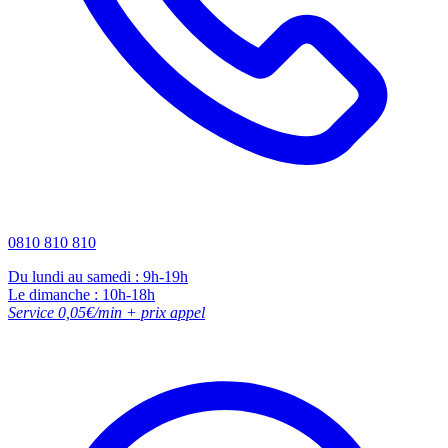
0810 810 810
Du lundi au samedi : 9h-19h
Le dimanche : 10h-18h
Service 0,05€/min + prix appel