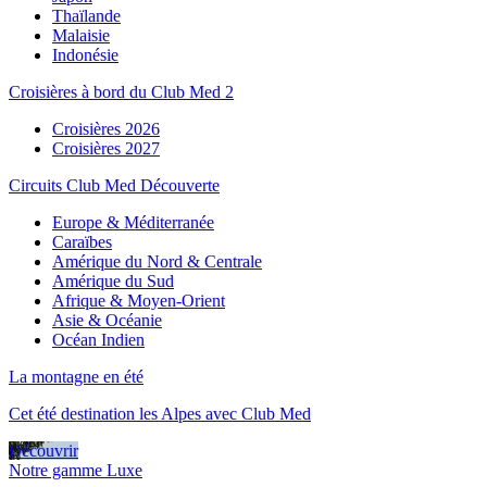
Thaïlande
Malaisie
Indonésie
Croisières à bord du Club Med 2
Croisières 2026
Croisières 2027
Circuits Club Med Découverte
Europe & Méditerranée
Caraïbes
Amérique du Nord & Centrale
Amérique du Sud
Afrique & Moyen-Orient
Asie & Océanie
Océan Indien
La montagne en été
Cet été destination les Alpes avec Club Med
Découvrir
Notre gamme Luxe