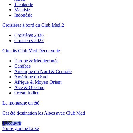
Thaïlande
Malaisie
Indonésie
Croisières à bord du Club Med 2
Croisières 2026
Croisières 2027
Circuits Club Med Découverte
Europe & Méditerranée
Caraïbes
Amérique du Nord & Centrale
Amérique du Sud
Afrique & Moyen-Orient
Asie & Océanie
Océan Indien
La montagne en été
Cet été destination les Alpes avec Club Med
Découvrir
Notre gamme Luxe