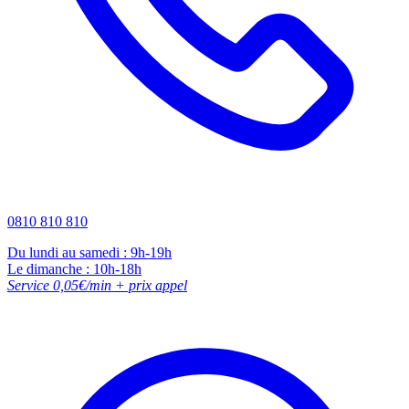
0810 810 810
Du lundi au samedi : 9h-19h
Le dimanche : 10h-18h
Service 0,05€/min + prix appel