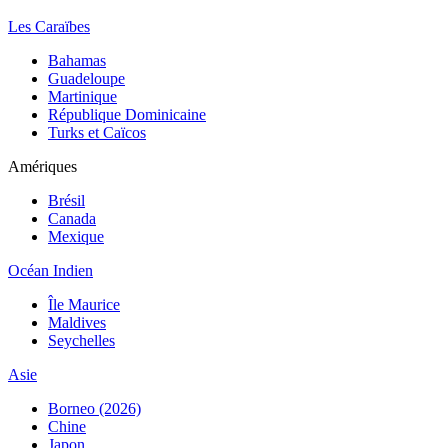
Les Caraïbes
Bahamas
Guadeloupe
Martinique
République Dominicaine
Turks et Caïcos
Amériques
Brésil
Canada
Mexique
Océan Indien
Île Maurice
Maldives
Seychelles
Asie
Borneo (2026)
Chine
Japon