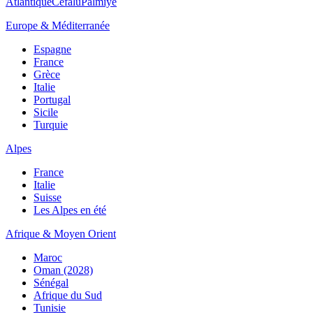
Atlantique
Cefalù
Palmiye
Europe & Méditerranée
Espagne
France
Grèce
Italie
Portugal
Sicile
Turquie
Alpes
France
Italie
Suisse
Les Alpes en été
Afrique & Moyen Orient
Maroc
Oman (2028)
Sénégal
Afrique du Sud
Tunisie