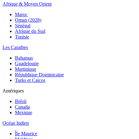
Afrique & Moyen Orient
Maroc
Oman (2028)
Sénégal
Afrique du Sud
Tunisie
Les Caraïbes
Bahamas
Guadeloupe
Martinique
République Dominicaine
Turks et Caïcos
Amériques
Brésil
Canada
Mexique
Océan Indien
Île Maurice