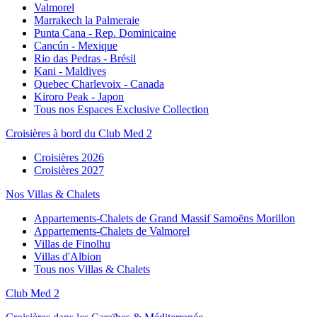
Valmorel
Marrakech la Palmeraie
Punta Cana - Rep. Dominicaine
Cancún - Mexique
Rio das Pedras - Brésil
Kani - Maldives
Quebec Charlevoix - Canada
Kiroro Peak - Japon
Tous nos Espaces Exclusive Collection
Croisières à bord du Club Med 2
Croisières 2026
Croisières 2027
Nos Villas & Chalets
Appartements-Chalets de Grand Massif Samoëns Morillon
Appartements-Chalets de Valmorel
Villas de Finolhu
Villas d'Albion
Tous nos Villas & Chalets
Club Med 2