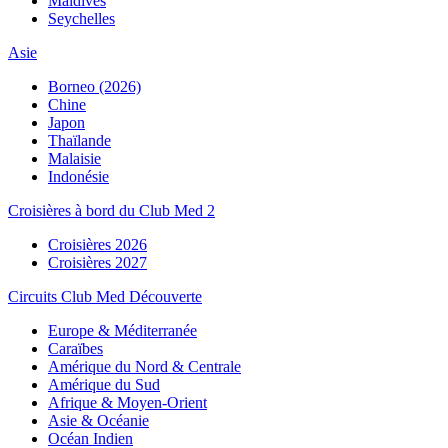
Maldives
Seychelles
Asie
Borneo (2026)
Chine
Japon
Thaïlande
Malaisie
Indonésie
Croisières à bord du Club Med 2
Croisières 2026
Croisières 2027
Circuits Club Med Découverte
Europe & Méditerranée
Caraïbes
Amérique du Nord & Centrale
Amérique du Sud
Afrique & Moyen-Orient
Asie & Océanie
Océan Indien