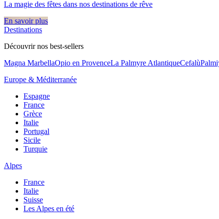
La magie des fêtes dans nos destinations de rêve​
En savoir plus
Destinations
Découvrir nos best-sellers
Magna Marbella
Opio en Provence
La Palmyre Atlantique
Cefalù
Palmi
Europe & Méditerranée
Espagne
France
Grèce
Italie
Portugal
Sicile
Turquie
Alpes
France
Italie
Suisse
Les Alpes en été