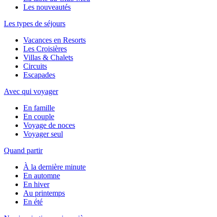
Les nouveautés
Les types de séjours
Vacances en Resorts
Les Croisières
Villas & Chalets
Circuits
Escapades
Avec qui voyager
En famille
En couple
Voyage de noces
Voyager seul
Quand partir
À la dernière minute
En automne
En hiver
Au printemps
En été