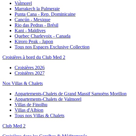
Valmorel
Marrakech la Palmeraie
Punta Cana - Rep. Dominicaine
Cancún - Mexique
Rio das Pedras - Brésil
Kani - Maldives
Quebec Charlevoix - Canada
Kiroro Peak - Japon
Tous nos Espaces Exclusive Collection
Croisières à bord du Club Med 2
Croisières 2026
Croisières 2027
Nos Villas & Chalets
Appartements-Chalets de Grand Massif Samoëns Morillon
Appartements-Chalets de Valmorel
Villas de Finolhu
Villas d'Albion
Tous nos Villas & Chalets
Club Med 2