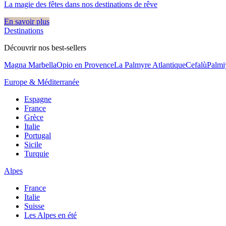
La magie des fêtes dans nos destinations de rêve​
En savoir plus
Destinations
Découvrir nos best-sellers
Magna Marbella
Opio en Provence
La Palmyre Atlantique
Cefalù
Palmi
Europe & Méditerranée
Espagne
France
Grèce
Italie
Portugal
Sicile
Turquie
Alpes
France
Italie
Suisse
Les Alpes en été