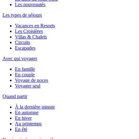
Les nouveautés
Les types de séjours
Vacances en Resorts
Les Croisières
Villas & Chalets
Circuits
Escapades
Avec qui voyager
En famille
En couple
Voyage de noces
Voyager seul
Quand partir
À la dernière minute
En automne
En hiver
Au printemps
En été