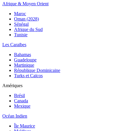
Afrique & Moyen Orient
Maroc
Oman (2028)
Sénégal
Afrique du Sud
Tunisie
Les Caraïbes
Bahamas
Guadeloupe
Martinique
République Dominicaine
Turks et Caïcos
Amériques
Brésil
Canada
Mexique
Océan Indien
Île Maurice