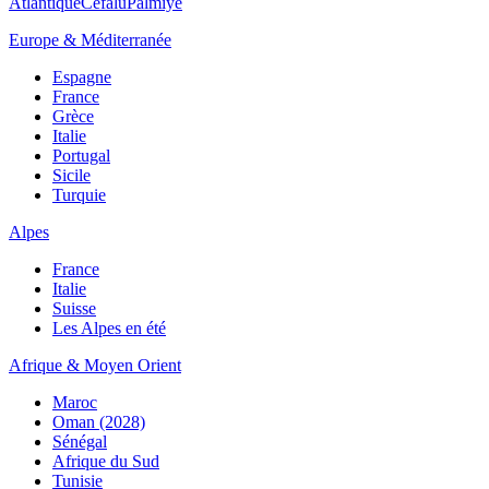
Atlantique
Cefalù
Palmiye
Europe & Méditerranée
Espagne
France
Grèce
Italie
Portugal
Sicile
Turquie
Alpes
France
Italie
Suisse
Les Alpes en été
Afrique & Moyen Orient
Maroc
Oman (2028)
Sénégal
Afrique du Sud
Tunisie