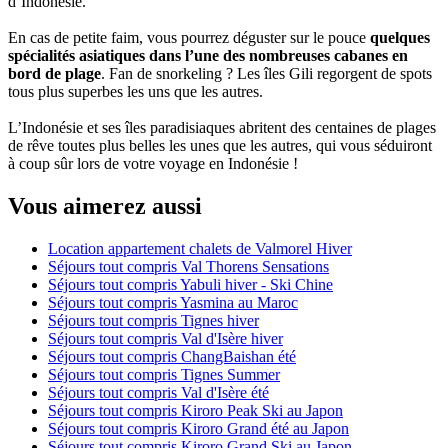
d’Indonésie.
En cas de petite faim, vous pourrez déguster sur le pouce
quelques
spécialités asiatiques dans l’une des nombreuses cabanes en
bord de plage
. Fan de snorkeling ? Les îles Gili regorgent de spots
tous plus superbes les uns que les autres.
L’Indonésie et ses îles paradisiaques abritent des centaines de plages
de rêve toutes plus belles les unes que les autres, qui vous séduiront
à coup sûr lors de votre voyage en Indonésie !
Vous aimerez aussi
Location appartement chalets de Valmorel Hiver
Séjours tout compris Val Thorens Sensations
Séjours tout compris Yabuli hiver - Ski Chine
Séjours tout compris Yasmina au Maroc
Séjours tout compris Tignes hiver
Séjours tout compris Val d'Isère hiver
Séjours tout compris ChangBaishan été
Séjours tout compris Tignes Summer
Séjours tout compris Val d'Isère été
Séjours tout compris Kiroro Peak Ski au Japon
Séjours tout compris Kiroro Grand été au Japon
Séjours tout compris Kiroro Grand Ski au Japon