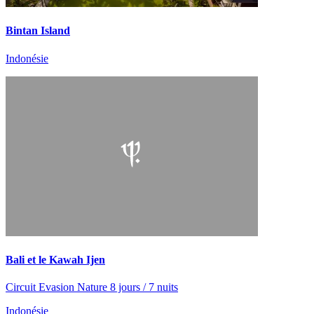
Bintan Island
Indonésie
Bali et le Kawah Ijen
Circuit Evasion Nature 8 jours / 7 nuits
Indonésie