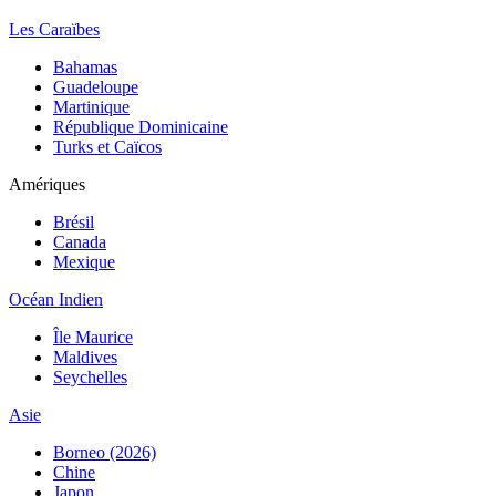
Les Caraïbes
Bahamas
Guadeloupe
Martinique
République Dominicaine
Turks et Caïcos
Amériques
Brésil
Canada
Mexique
Océan Indien
Île Maurice
Maldives
Seychelles
Asie
Borneo (2026)
Chine
Japon