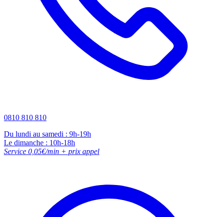
0810 810 810
Du lundi au samedi : 9h-19h
Le dimanche : 10h-18h
Service 0,05€/min + prix appel