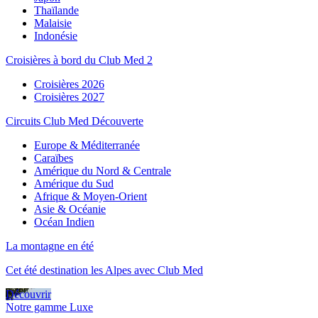
Thaïlande
Malaisie
Indonésie
Croisières à bord du Club Med 2
Croisières 2026
Croisières 2027
Circuits Club Med Découverte
Europe & Méditerranée
Caraïbes
Amérique du Nord & Centrale
Amérique du Sud
Afrique & Moyen-Orient
Asie & Océanie
Océan Indien
La montagne en été
Cet été destination les Alpes avec Club Med
Découvrir
Notre gamme Luxe