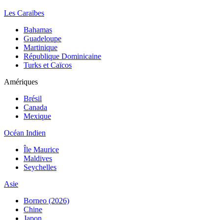
Les Caraïbes
Bahamas
Guadeloupe
Martinique
République Dominicaine
Turks et Caïcos
Amériques
Brésil
Canada
Mexique
Océan Indien
Île Maurice
Maldives
Seychelles
Asie
Borneo (2026)
Chine
Japon