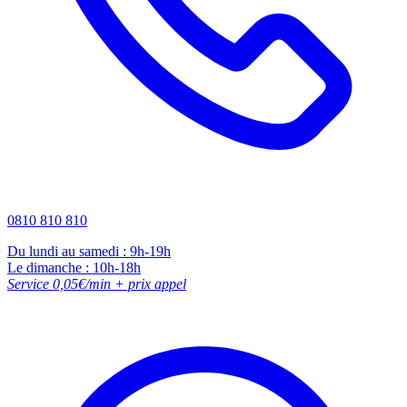
0810 810 810
Du lundi au samedi : 9h-19h
Le dimanche : 10h-18h
Service 0,05€/min + prix appel