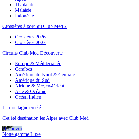
Thaïlande
Malaisie
Indonésie
Croisières à bord du Club Med 2
Croisières 2026
Croisières 2027
Circuits Club Med Découverte
Europe & Méditerranée
Caraïbes
Amérique du Nord & Centrale
Amérique du Sud
Afrique & Moyen-Orient
Asie & Océanie
Océan Indien
La montagne en été
Cet été destination les Alpes avec Club Med
Découvrir
Notre gamme Luxe