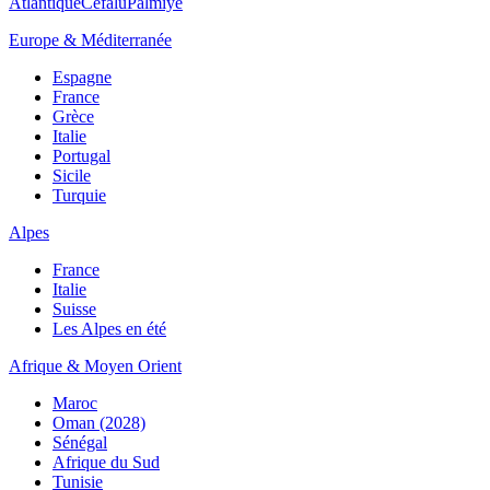
Atlantique
Cefalù
Palmiye
Europe & Méditerranée
Espagne
France
Grèce
Italie
Portugal
Sicile
Turquie
Alpes
France
Italie
Suisse
Les Alpes en été
Afrique & Moyen Orient
Maroc
Oman (2028)
Sénégal
Afrique du Sud
Tunisie