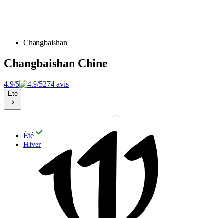
Changbaishan
Changbaishan
Chine
4.9/5
274 avis
Été
Été
Hiver