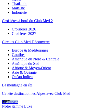
Thaïlande
Malaisie
Indonésie
Croisières à bord du Club Med 2
Croisières 2026
Croisières 2027
Circuits Club Med Découverte
Europe & Méditerranée
Caraïbes
Amérique du Nord & Centrale
Amérique du Sud
Afrique & Moyen-Orient
Asie & Océanie
Océan Indien
La montagne en été
Cet été destination les Alpes avec Club Med
Découvrir
Notre gamme Luxe