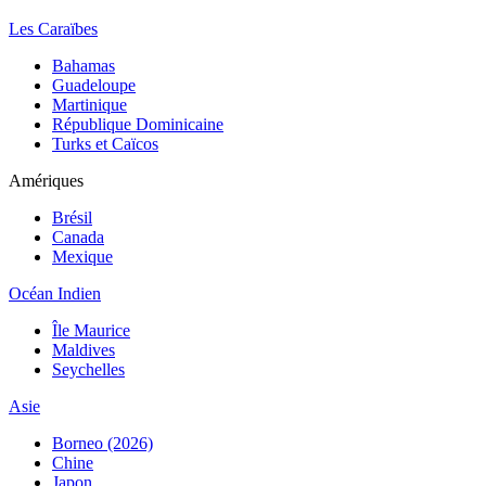
Les Caraïbes
Bahamas
Guadeloupe
Martinique
République Dominicaine
Turks et Caïcos
Amériques
Brésil
Canada
Mexique
Océan Indien
Île Maurice
Maldives
Seychelles
Asie
Borneo (2026)
Chine
Japon