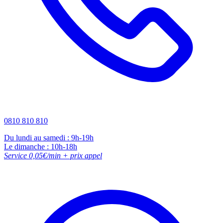
0810 810 810
Du lundi au samedi : 9h-19h
Le dimanche : 10h-18h
Service 0,05€/min + prix appel