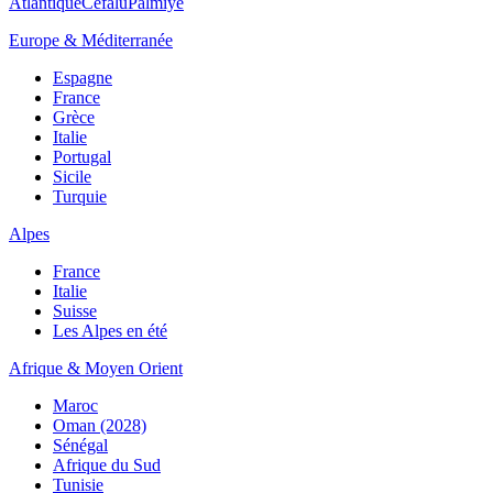
Atlantique
Cefalù
Palmiye
Europe & Méditerranée
Espagne
France
Grèce
Italie
Portugal
Sicile
Turquie
Alpes
France
Italie
Suisse
Les Alpes en été
Afrique & Moyen Orient
Maroc
Oman (2028)
Sénégal
Afrique du Sud
Tunisie