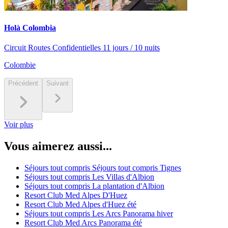
Holà Colombia
Circuit Routes Confidentielles 11 jours / 10 nuits
Colombie
Précédent
Suivant
Voir plus
Vous aimerez aussi...
Séjours tout compris Séjours tout compris Tignes
Séjours tout compris Les Villas d'Albion
Séjours tout compris La plantation d'Albion
Resort Club Med Alpes D'Huez
Resort Club Med Alpes d'Huez été
Séjours tout compris Les Arcs Panorama hiver
Resort Club Med Arcs Panorama été