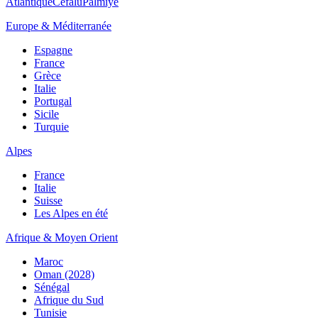
Atlantique
Cefalù
Palmiye
Europe & Méditerranée
Espagne
France
Grèce
Italie
Portugal
Sicile
Turquie
Alpes
France
Italie
Suisse
Les Alpes en été
Afrique & Moyen Orient
Maroc
Oman (2028)
Sénégal
Afrique du Sud
Tunisie