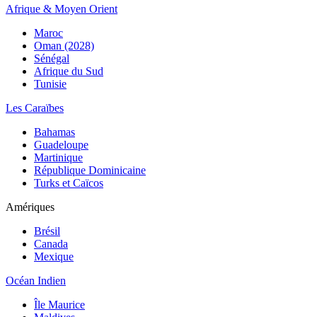
Afrique & Moyen Orient
Maroc
Oman (2028)
Sénégal
Afrique du Sud
Tunisie
Les Caraïbes
Bahamas
Guadeloupe
Martinique
République Dominicaine
Turks et Caïcos
Amériques
Brésil
Canada
Mexique
Océan Indien
Île Maurice