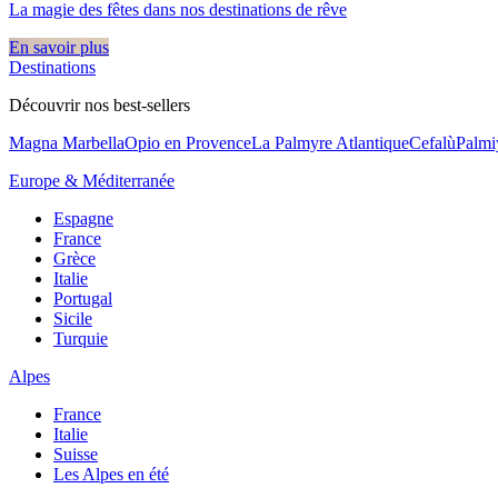
La magie des fêtes dans nos destinations de rêve​
En savoir plus
Destinations
Découvrir nos best-sellers
Magna Marbella
Opio en Provence
La Palmyre Atlantique
Cefalù
Palmi
Europe & Méditerranée
Espagne
France
Grèce
Italie
Portugal
Sicile
Turquie
Alpes
France
Italie
Suisse
Les Alpes en été