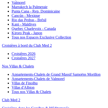
Valmorel
Marrakech la Palmeraie
Punta Cana - Rep. Dominicaine
Cancún - Mexique
Rio das Pedras - Brésil
Kani - Maldives
Quebec Charlevoix - Canada
Kiroro Peak - Japon
Tous nos Espaces Exclusive Collection
Croisières à bord du Club Med 2
Croisières 2026
Croisières 2027
Nos Villas & Chalets
Appartements-Chalets de Grand Massif Samoëns Morillon
Appartements-Chalets de Valmorel
Villas de Finolhu
Villas d'Albion
Tous nos Villas & Chalets
Club Med 2