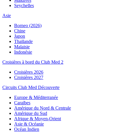
Maldives
Seychelles
Asie
Borneo (2026)
Chine
Japon
Thaïlande
Malaisie
Indonésie
Croisières à bord du Club Med 2
Croisières 2026
Croisières 2027
Circuits Club Med Découverte
Europe & Méditerranée
Caraïbes
Amérique du Nord & Centrale
Amérique du Sud
Afrique & Moyen-Orient
Asie & Océanie
Océan Indien