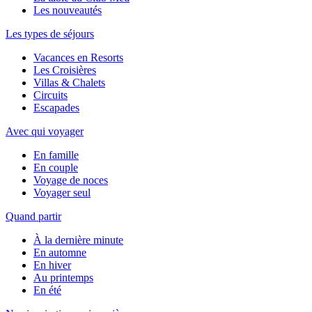
Les nouveautés
Les types de séjours
Vacances en Resorts
Les Croisières
Villas & Chalets
Circuits
Escapades
Avec qui voyager
En famille
En couple
Voyage de noces
Voyager seul
Quand partir
À la dernière minute
En automne
En hiver
Au printemps
En été