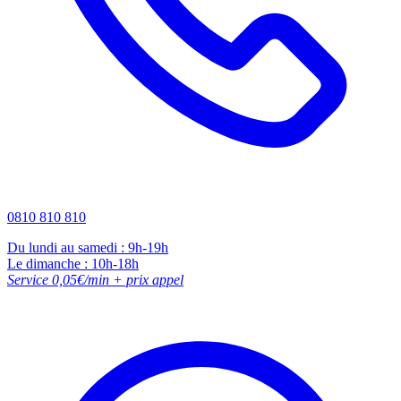
0810 810 810
Du lundi au samedi : 9h-19h
Le dimanche : 10h-18h
Service 0,05€/min + prix appel