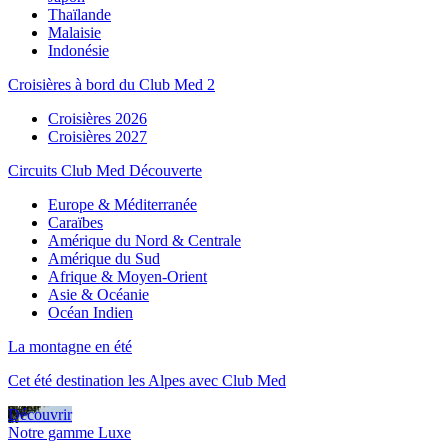
Thaïlande
Malaisie
Indonésie
Croisières à bord du Club Med 2
Croisières 2026
Croisières 2027
Circuits Club Med Découverte
Europe & Méditerranée
Caraïbes
Amérique du Nord & Centrale
Amérique du Sud
Afrique & Moyen-Orient
Asie & Océanie
Océan Indien
La montagne en été
Cet été destination les Alpes avec Club Med
Découvrir
Notre gamme Luxe