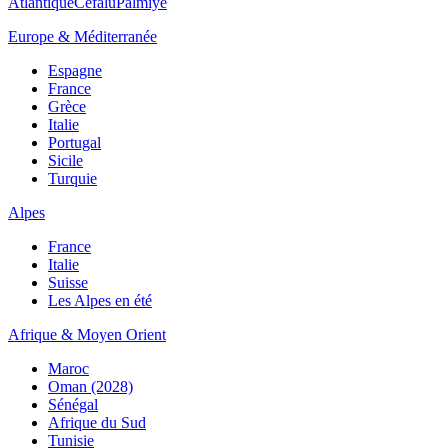
Atlantique
Cefalù
Palmiye
Europe & Méditerranée
Espagne
France
Grèce
Italie
Portugal
Sicile
Turquie
Alpes
France
Italie
Suisse
Les Alpes en été
Afrique & Moyen Orient
Maroc
Oman (2028)
Sénégal
Afrique du Sud
Tunisie