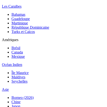
Les Caraïbes
Bahamas
Guadeloupe
Martinique
République Dominicaine
Turks et Caïcos
Amériques
Brésil
Canada
Mexique
Océan Indien
Île Maurice
Maldives
Seychelles
Asie
Borneo (2026)
Chine
Japon