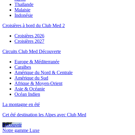
Thaïlande
Malaisie
Indonésie
Croisières à bord du Club Med 2
Croisières 2026
Croisières 2027
Circuits Club Med Découverte
Europe & Méditerranée
Caraïbes
Amérique du Nord & Centrale
Amérique du Sud
Afrique & Moyen-Orient
Asie & Océanie
Océan Indien
La montagne en été
Cet été destination les Alpes avec Club Med
Découvrir
Notre gamme Luxe