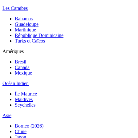
Les Caraïbes
Bahamas
Guadeloupe
Martinique
République Dominicaine
Turks et Caïcos
Amériques
Brésil
Canada
Mexique
Océan Indien
Île Maurice
Maldives
Seychelles
Asie
Borneo (2026)
Chine
Japon