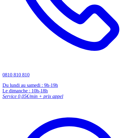
0810 810 810
Du lundi au samedi : 9h-19h
Le dimanche : 10h-18h
Service 0,05€/min + prix appel