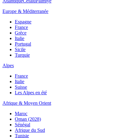
Atlantique
Cefalù
Palmiye
Europe & Méditerranée
Espagne
France
Grèce
Italie
Portugal
Sicile
Turquie
Alpes
France
Italie
Suisse
Les Alpes en été
Afrique & Moyen Orient
Maroc
Oman (2028)
Sénégal
Afrique du Sud
Tunisie