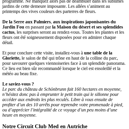
programme. Ne manquez alors pas de déambuler dans les sublimes
jardins de cette demeure imposante. Les allées s’animent au
printemps des vives couleurs des parterres de fleurs.
De la Serre aux Palmiers
,
aux inspirations japonisantes du
Jardin Fou
en passant par
la Maison du désert et ses splendides
cactus
, les surprises seront au rendez-vous. Toutes les plantes et les
fleurs ont été soigneusement disposées pour en admirer chaque
détail.
Et pour conclure cette visite, installez-vous à
une table de la
Gloriette,
le salon de thé qui trône en haut de la colline du parc,
pour savourer quelques viennoiseries face à un splendide panorama.
Ce lieu est bien sûr recommandé lorsque le ciel est ensoleillé et la
météo au beau fixe.
Le saviez-vous ?
Le parc du château de Schönbrunn fait 160 hectares en moyenne,
n’hésitez donc pas à emprunter le petit train qui le sillonne pour
accéder aux endroits les plus reculés. Libre à vous ensuite de
profiter d’un des 10 arrêts pour reprendre votre promenade à pied,
ou d’apprécier l’intégralité de ce voyage d’un peu moins d’une
heure en moyenne.
Notre Circuit Club Med en Autriche