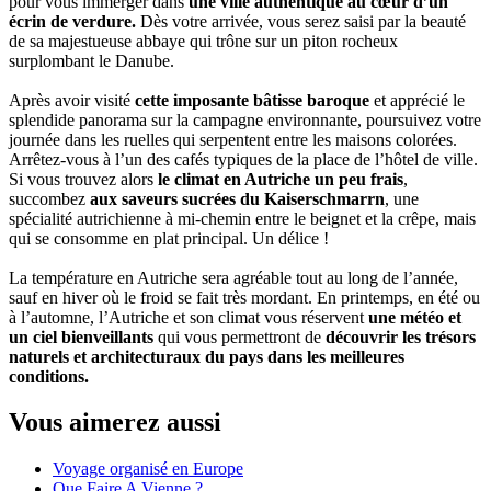
pour vous immerger dans
une ville authentique au cœur d’un
écrin de verdure.
Dès votre arrivée, vous serez saisi par la beauté
de sa majestueuse abbaye qui trône sur un piton rocheux
surplombant le Danube.
Après avoir visité
cette imposante bâtisse baroque
et apprécié le
splendide panorama sur la campagne environnante, poursuivez votre
journée dans les ruelles qui serpentent entre les maisons colorées.
Arrêtez-vous à l’un des cafés typiques de la place de l’hôtel de ville.
Si vous trouvez alors
le climat en Autriche un peu frais
,
succombez
aux saveurs sucrées du Kaiserschmarrn
, une
spécialité autrichienne à mi-chemin entre le beignet et la crêpe, mais
qui se consomme en plat principal. Un délice !
La température en Autriche sera agréable tout au long de l’année,
sauf en hiver où le froid se fait très mordant. En printemps, en été ou
à l’automne, l’Autriche et son climat vous réservent
une météo et
un ciel bienveillants
qui vous permettront de
découvrir les trésors
naturels et architecturaux du pays dans les meilleures
conditions.
Vous aimerez aussi
Voyage organisé en Europe
Que Faire A Vienne ?