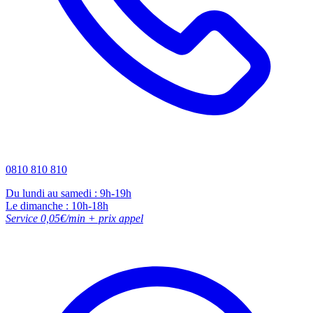
0810 810 810
Du lundi au samedi : 9h-19h
Le dimanche : 10h-18h
Service 0,05€/min + prix appel