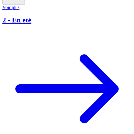
Voir plus
2
-
En été