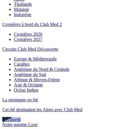
Thaïlande
Malaisie
Indonésie
Croisières à bord du Club Med 2
Croisières 2026
Croisières 2027
Circuits Club Med Découverte
Europe & Méditerranée
Caraïbes
Amérique du Nord & Centrale
Amérique du Sud
Afrique & Moyen-Orient
Asie & Océanie
Océan Indien
La montagne en été
Cet été destination les Alpes avec Club Med
Découvrir
Notre gamme Luxe