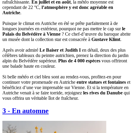
rafraîchissante.
En juillet et en août
, la météo moyenne est
cependant de 22 °C,
l’atmosphère y est donc agréable en
Autriche
.
Puisque le climat en Autriche en été se prête parfaitement à de
longues journées en extérieur, pourquoi ne pas mettre le cap sur
le
Palais du Belvédère à Vienne
? Ce chef-d’œuvre du baroque abrite
un musée dont la collection star est consacrée à
Gustave Klimt
.
Après avoir admiré
Le Baiser et Judith I
en détail, deux des plus
célèbres tableaux du peintre autrichien, prenez la direction du jardin
alpin du Belvédère supérieur.
Plus de 4 000 espèces
vous offriront
une balade haute en couleur.
Si belle météo et ciel bleu sont au rendez-vous, profitez-en pour
continuer votre promenade en Autriche
entre statues et fontaines
et
bénéficiez d’une vue imprenable sur Vienne. Et si la température en
Autriche venait à se faire torride, rejoignez
les rives du Danube
qui
vous offrira un véritable îlot de fraîcheur.
3
-
En automne