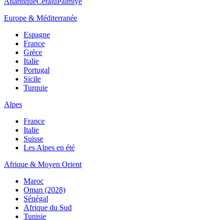
Atlantique
Cefalù
Palmiye
Europe & Méditerranée
Espagne
France
Grèce
Italie
Portugal
Sicile
Turquie
Alpes
France
Italie
Suisse
Les Alpes en été
Afrique & Moyen Orient
Maroc
Oman (2028)
Sénégal
Afrique du Sud
Tunisie