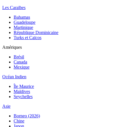
Les Caraïbes
Bahamas
Guadeloupe
Martinique
République Dominicaine
Turks et Caïcos
Amériques
Brésil
Canada
Mexique
Océan Indien
Île Maurice
Maldives
Seychelles
Asie
Borneo (2026)
Chine
Japon