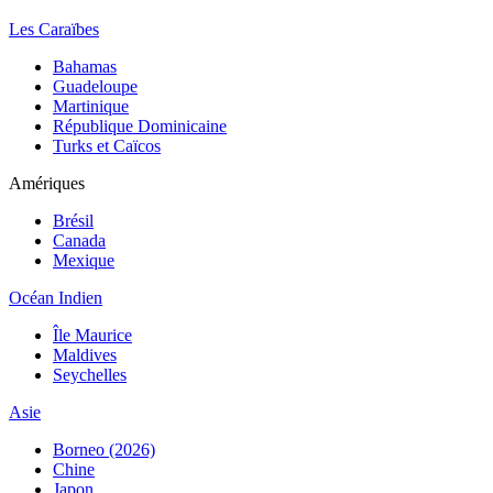
Les Caraïbes
Bahamas
Guadeloupe
Martinique
République Dominicaine
Turks et Caïcos
Amériques
Brésil
Canada
Mexique
Océan Indien
Île Maurice
Maldives
Seychelles
Asie
Borneo (2026)
Chine
Japon