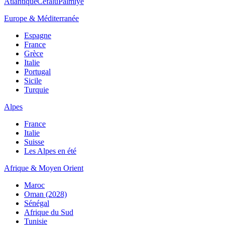
Atlantique
Cefalù
Palmiye
Europe & Méditerranée
Espagne
France
Grèce
Italie
Portugal
Sicile
Turquie
Alpes
France
Italie
Suisse
Les Alpes en été
Afrique & Moyen Orient
Maroc
Oman (2028)
Sénégal
Afrique du Sud
Tunisie