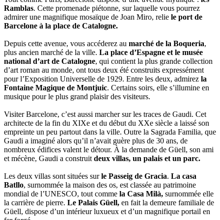
Ramblas
. Cette promenade piétonne, sur laquelle vous pourrez
admirer une magnifique mosaïque de Joan Miro, relie
le port de
Barcelone à la place de Catalogne.
Depuis cette avenue, vous accéderez au
marché de la Boqueria
,
plus ancien marché de la ville.
La place d’Espagne et le musée
national d’art de Catalogne
, qui contient la plus grande collection
d’art roman au monde, ont tous deux été construits expressément
pour l’Exposition Universelle de 1929. Entre les deux, admirez
la
Fontaine Magique de Montjuic
. Certains soirs, elle s’illumine en
musique pour le plus grand plaisir des visiteurs.
Visiter Barcelone, c’est aussi marcher sur les traces de Gaudi. Cet
architecte de la fin du XIXe et du début du XXe siècle a laissé son
empreinte un peu partout dans la ville. Outre la Sagrada Familia, que
Gaudi a imaginé alors qu’il n’avait guère plus de 30 ans, de
nombreux édifices valent le détour. À la demande de Güell, son ami
et mécène, Gaudi a construit
deux villas, un palais et un parc.
Les deux villas sont situées sur
le Passeig de Gracia
.
La casa
Batllo
, surnommée la maison des os, est classée au patrimoine
mondial de l’UNESCO, tout comme
la Casa Milà,
surnommée elle
la carrière de pierre.
Le Palais Güell,
en fait la demeure familiale de
Güell, dispose d’un intérieur luxueux et d’un magnifique portail en