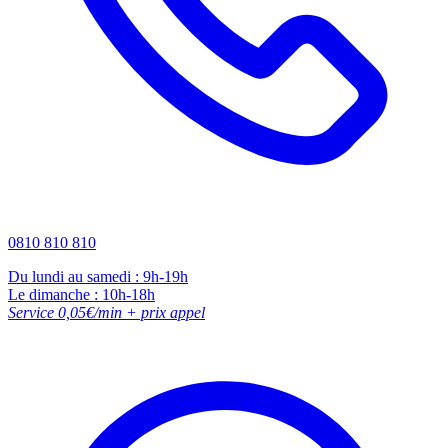
0810 810 810
Du lundi au samedi : 9h-19h
Le dimanche : 10h-18h
Service 0,05€/min + prix appel