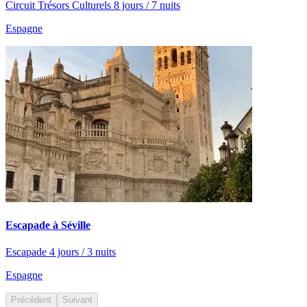
Circuit Trésors Culturels 8 jours / 7 nuits
Espagne
Escapade à Séville
Escapade 4 jours / 3 nuits
Espagne
Précédent
Suivant