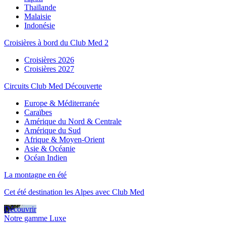
Thaïlande
Malaisie
Indonésie
Croisières à bord du Club Med 2
Croisières 2026
Croisières 2027
Circuits Club Med Découverte
Europe & Méditerranée
Caraïbes
Amérique du Nord & Centrale
Amérique du Sud
Afrique & Moyen-Orient
Asie & Océanie
Océan Indien
La montagne en été
Cet été destination les Alpes avec Club Med
Découvrir
Notre gamme Luxe