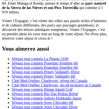
60. Entre Malaga et Ronda, prenez le temps d’aller au
parc naturel
de la Sierra de las Nieves et son Pico Torrecilla
qui culmine à 1
919 mètres.
Visiter l’Espagne, c’est visiter des villes aux passés riches d’histoires
et de cultures différentes, des parcs aux paysages grandioses, et
découvrir des trésors artistiques somptueux. Visiter l’Espagne, c’est
en prendre plein les yeux tout au long de votre séjour. Ne rêvez plus,
réservez votre séjour et vivez-le !
Vous aimerez aussi
Séjours tout compris La Plagne 2100
Séjours tout compris Pragelato Sestrière été
Séjours tout compris Pragelato Sestrière été
Séjours tout compris Peisey Vallandry Hiver
Séjours tout compris Peisey Vallandry été
Club Med Québec Charlevoix, séjour été Canada
Club Med Québec Charlevoix, ski all inclusive au Canada
Séjours tout compris Bintan Island Golf
Séjours tout compris Rio Das Pedras Brésil
Séjours tout compris Sahoro Hokkaido Japon
Séjours tout compris Serre Chevalier été
Séjours tout compris Serre Chevalier Hiver