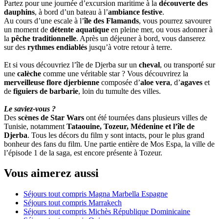
Partez pour une journée d’excursion maritime à la
découverte des
dauphins
, à bord d’un bateau à l’
ambiance festive
.
Au cours d’une escale à l’
île des Flamands
, vous pourrez savourer
un moment de
détente aquatique
en pleine mer, ou vous adonner à
la
pêche traditionnelle
. Après un déjeuner à bord, vous danserez
sur des
rythmes endiablés
jusqu’à votre retour à terre.
Et si vous découvriez l’île de Djerba sur un
cheval
, ou transporté sur
une
calèche
comme une véritable star ? Vous découvrirez la
merveilleuse flore djerbienne
composée d’
aloe vera
, d’
agaves
et
de
figuiers de barbarie
, loin du tumulte des villes.
Le saviez-vous ?
Des
scènes de Star Wars
ont été tournées dans plusieurs villes de
Tunisie, notamment
Tataouine, Tozeur, Médenine et l’île de
Djerba
. Tous les décors du film y sont intacts, pour le plus grand
bonheur des fans du film. Une partie entière de Mos Espa, la ville de
l’épisode 1 de la saga, est encore présente à Tozeur.
Vous aimerez aussi
Séjours tout compris Magna Marbella Espagne
Séjours tout compris Marrakech
Séjours tout compris Michès République Dominicaine