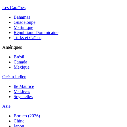
Les Caraïbes
Bahamas
Guadeloupe
Martinique
République Dominicaine
Turks et Caïcos
Amériques
Brésil
Canada
Mexique
Océan Indien
Île Maurice
Maldives
Seychelles
Asie
Borneo (2026)
Chine
Japon