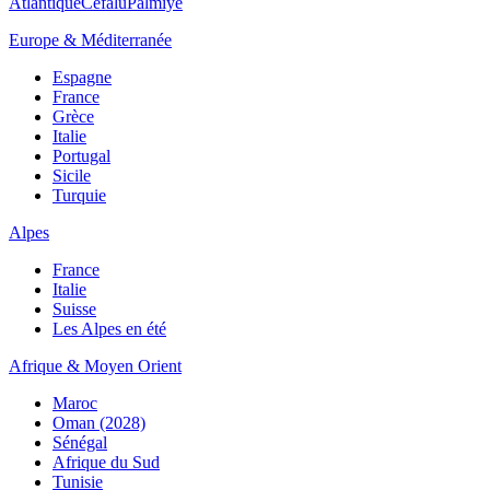
Atlantique
Cefalù
Palmiye
Europe & Méditerranée
Espagne
France
Grèce
Italie
Portugal
Sicile
Turquie
Alpes
France
Italie
Suisse
Les Alpes en été
Afrique & Moyen Orient
Maroc
Oman (2028)
Sénégal
Afrique du Sud
Tunisie