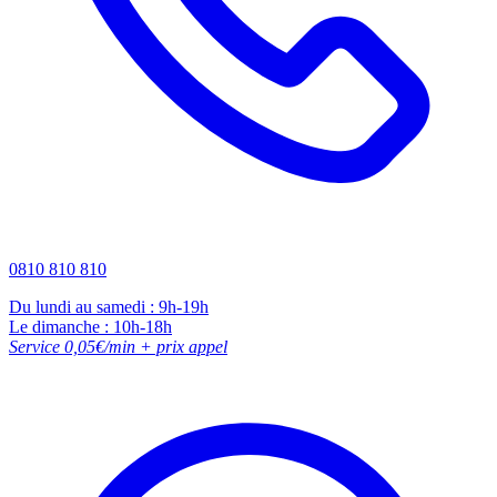
0810 810 810
Du lundi au samedi : 9h-19h
Le dimanche : 10h-18h
Service 0,05€/min + prix appel