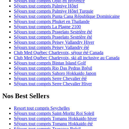
Séjours tout compris Opio en provence
Séjours tout compris Palmiye Hôtel
Séjours tout compris Palmiye Hôtel Turquie
Séjours tout compris Punta Cana République Dominicaine
Séjours tout compris Phuket en Thailande
Séjours tout compris La Plagne 2100
Séjours tout compris Pragelato Sestrière été
Séjours tout compris Pragelato Sestrière été
Séjours tout compris Peisey Vallandry Hiver
Séjours tout compris Peisey Vallandry été
Club Med Québec Charlevoix, séjour été Canada
Club Med Québec Charlevoix, ski all inclusive au Canada
Séjours tout compris Bintan Island Golf
Séjours tout compris Rio Das Pedras Brésil
Séjours tout compris Sahoro Hokkaido Japon
Séjours tout compris Serre Chevalier été
Séjours tout compris Serre Chevalier Hiver
Nos Best Sellers
Resort tout compris Seychelles
Séjours tout compris Saint-Moritz Roi Soleil
Séjours tout compris Tomanu Hokkaido hiver
Séjours tout compris Tomanu Hokkaido été
Séjours tout compris Trancoso Brésil