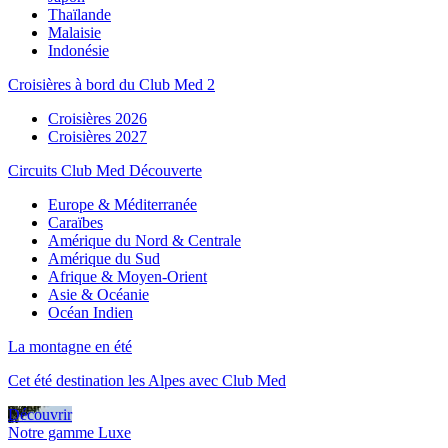
Thaïlande
Malaisie
Indonésie
Croisières à bord du Club Med 2
Croisières 2026
Croisières 2027
Circuits Club Med Découverte
Europe & Méditerranée
Caraïbes
Amérique du Nord & Centrale
Amérique du Sud
Afrique & Moyen-Orient
Asie & Océanie
Océan Indien
La montagne en été
Cet été destination les Alpes avec Club Med
Découvrir
Notre gamme Luxe