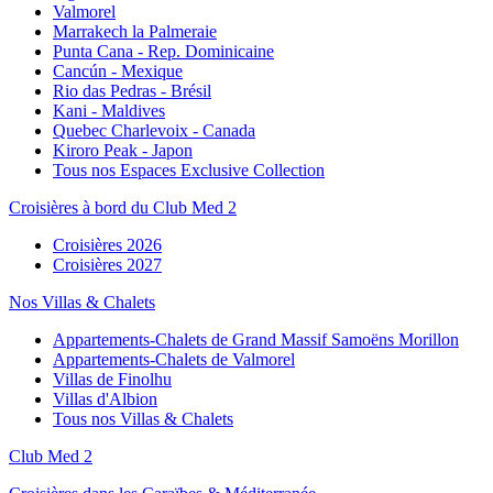
Valmorel
Marrakech la Palmeraie
Punta Cana - Rep. Dominicaine
Cancún - Mexique
Rio das Pedras - Brésil
Kani - Maldives
Quebec Charlevoix - Canada
Kiroro Peak - Japon
Tous nos Espaces Exclusive Collection
Croisières à bord du Club Med 2
Croisières 2026
Croisières 2027
Nos Villas & Chalets
Appartements-Chalets de Grand Massif Samoëns Morillon
Appartements-Chalets de Valmorel
Villas de Finolhu
Villas d'Albion
Tous nos Villas & Chalets
Club Med 2