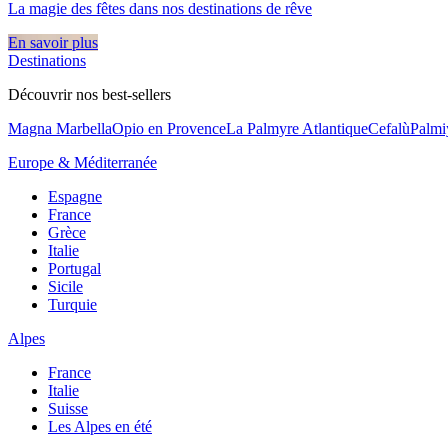
La magie des fêtes dans nos destinations de rêve​
En savoir plus
Destinations
Découvrir nos best-sellers
Magna Marbella
Opio en Provence
La Palmyre Atlantique
Cefalù
Palmi
Europe & Méditerranée
Espagne
France
Grèce
Italie
Portugal
Sicile
Turquie
Alpes
France
Italie
Suisse
Les Alpes en été