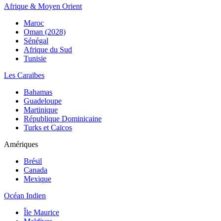
Afrique & Moyen Orient
Maroc
Oman (2028)
Sénégal
Afrique du Sud
Tunisie
Les Caraïbes
Bahamas
Guadeloupe
Martinique
République Dominicaine
Turks et Caïcos
Amériques
Brésil
Canada
Mexique
Océan Indien
Île Maurice