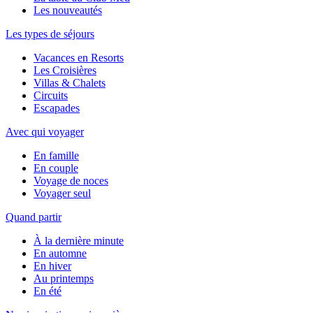
Les nouveautés
Les types de séjours
Vacances en Resorts
Les Croisières
Villas & Chalets
Circuits
Escapades
Avec qui voyager
En famille
En couple
Voyage de noces
Voyager seul
Quand partir
À la dernière minute
En automne
En hiver
Au printemps
En été