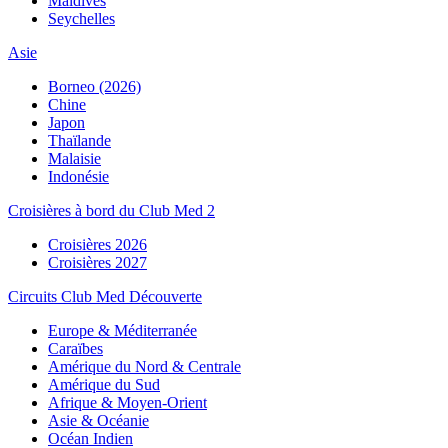
Maldives
Seychelles
Asie
Borneo (2026)
Chine
Japon
Thaïlande
Malaisie
Indonésie
Croisières à bord du Club Med 2
Croisières 2026
Croisières 2027
Circuits Club Med Découverte
Europe & Méditerranée
Caraïbes
Amérique du Nord & Centrale
Amérique du Sud
Afrique & Moyen-Orient
Asie & Océanie
Océan Indien