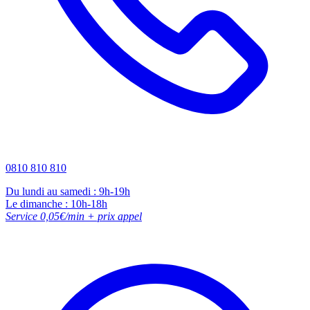
0810 810 810
Du lundi au samedi : 9h-19h
Le dimanche : 10h-18h
Service 0,05€/min + prix appel