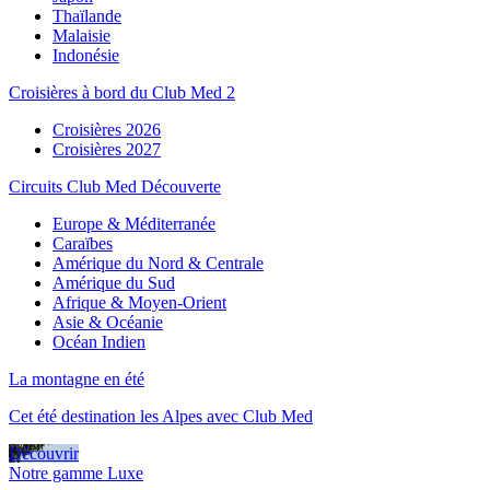
Thaïlande
Malaisie
Indonésie
Croisières à bord du Club Med 2
Croisières 2026
Croisières 2027
Circuits Club Med Découverte
Europe & Méditerranée
Caraïbes
Amérique du Nord & Centrale
Amérique du Sud
Afrique & Moyen-Orient
Asie & Océanie
Océan Indien
La montagne en été
Cet été destination les Alpes avec Club Med
Découvrir
Notre gamme Luxe