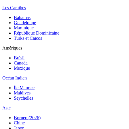
Les Caraïbes
Bahamas
Guadeloupe
Martinique
République Dominicaine
Turks et Caïcos
Amériques
Brésil
Canada
Mexique
Océan Indien
Île Maurice
Maldives
Seychelles
Asie
Borneo (2026)
Chine
Japon