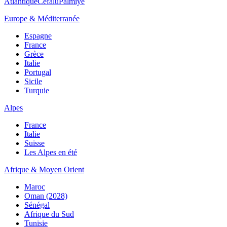
Atlantique
Cefalù
Palmiye
Europe & Méditerranée
Espagne
France
Grèce
Italie
Portugal
Sicile
Turquie
Alpes
France
Italie
Suisse
Les Alpes en été
Afrique & Moyen Orient
Maroc
Oman (2028)
Sénégal
Afrique du Sud
Tunisie