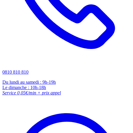
0810 810 810
Du lundi au samedi : 9h-19h
Le dimanche : 10h-18h
Service 0,05€/min + prix appel