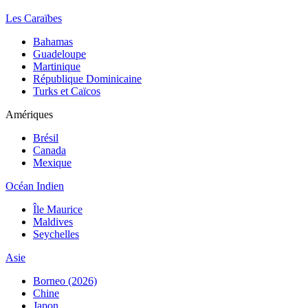
Les Caraïbes
Bahamas
Guadeloupe
Martinique
République Dominicaine
Turks et Caïcos
Amériques
Brésil
Canada
Mexique
Océan Indien
Île Maurice
Maldives
Seychelles
Asie
Borneo (2026)
Chine
Japon