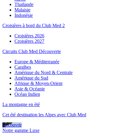
Thaïlande
Malaisie
Indonésie
Croisières à bord du Club Med 2
Croisières 2026
Croisières 2027
Circuits Club Med Découverte
Europe & Méditerranée
Caraïbes
Amérique du Nord & Centrale
Amérique du Sud
Afrique & Moyen-Orient
Asie & Océanie
Océan Indien
La montagne en été
Cet été destination les Alpes avec Club Med
Découvrir
Notre gamme Luxe