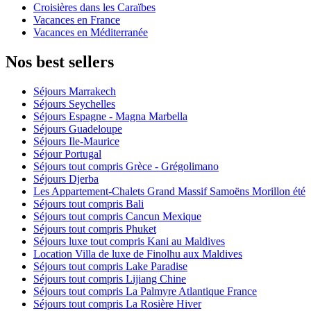
Croisières dans les Caraïbes
Vacances en France
Vacances en Méditerranée
Nos best sellers
Séjours Marrakech
Séjours Seychelles
Séjours Espagne - Magna Marbella
Séjours Guadeloupe
Séjours Ile-Maurice
Séjour Portugal
Séjours tout compris Grèce - Grégolimano
Séjours Djerba
Les Appartement-Chalets Grand Massif Samoëns Morillon été
Séjours tout compris Bali
Séjours tout compris Cancun Mexique
Séjours tout compris Phuket
Séjours luxe tout compris Kani au Maldives
Location Villa de luxe de Finolhu aux Maldives
Séjours tout compris Lake Paradise
Séjours tout compris Lijiang Chine
Séjours tout compris La Palmyre Atlantique France
Séjours tout compris La Rosière Hiver