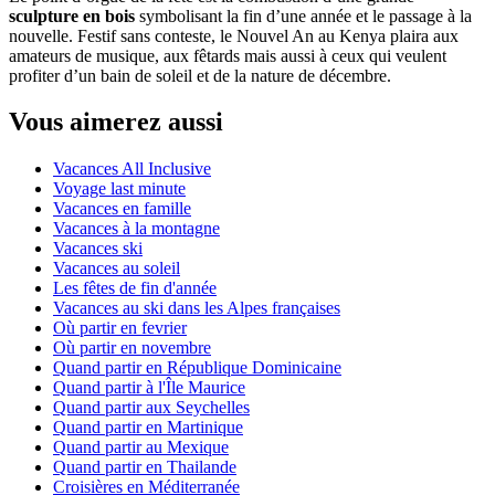
sculpture en bois
symbolisant la fin d’une année et le passage à la
nouvelle. Festif sans conteste, le Nouvel An au Kenya plaira aux
amateurs de musique, aux fêtards mais aussi à ceux qui veulent
profiter d’un bain de soleil et de la nature de décembre.
Vous aimerez aussi
Vacances All Inclusive
Voyage last minute
Vacances en famille
Vacances à la montagne
Vacances ski
Vacances au soleil
Les fêtes de fin d'année
Vacances au ski dans les Alpes françaises
Où partir en fevrier
Où partir en novembre
Quand partir en République Dominicaine
Quand partir à l'Île Maurice
Quand partir aux Seychelles
Quand partir en Martinique
Quand partir au Mexique
Quand partir en Thailande
Croisières en Méditerranée