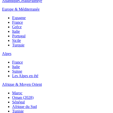
Atlantique
Cefalù
Palmiye
Europe & Méditerranée
Espagne
France
Grèce
Italie
Portugal
Sicile
Turquie
Alpes
France
Italie
Suisse
Les Alpes en été
Afrique & Moyen Orient
Maroc
Oman (2028)
Sénégal
Afrique du Sud
Tunisie