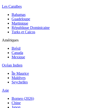
Les Caraïbes
Bahamas
Guadeloupe
Martinique
République Dominicaine
Turks et Caïcos
Amériques
Brésil
Canada
Mexique
Océan Indien
Île Maurice
Maldives
Seychelles
Asie
Borneo (2026)
Chine
Japon