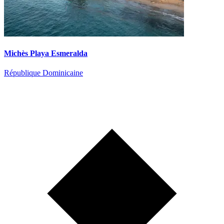
Michès Playa Esmeralda
République Dominicaine