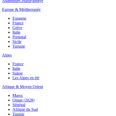
Atlantique
Cefalù
Palmiye
Europe & Méditerranée
Espagne
France
Grèce
Italie
Portugal
Sicile
Turquie
Alpes
France
Italie
Suisse
Les Alpes en été
Afrique & Moyen Orient
Maroc
Oman (2028)
Sénégal
Afrique du Sud
Tunisie