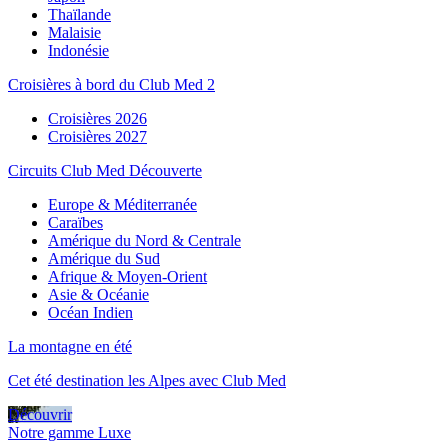
Thaïlande
Malaisie
Indonésie
Croisières à bord du Club Med 2
Croisières 2026
Croisières 2027
Circuits Club Med Découverte
Europe & Méditerranée
Caraïbes
Amérique du Nord & Centrale
Amérique du Sud
Afrique & Moyen-Orient
Asie & Océanie
Océan Indien
La montagne en été
Cet été destination les Alpes avec Club Med
Découvrir
Notre gamme Luxe