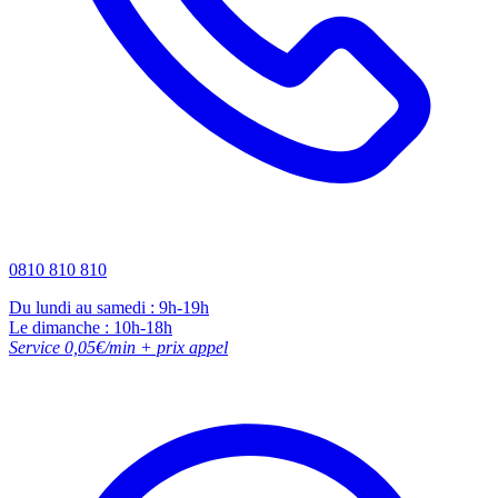
0810 810 810
Du lundi au samedi : 9h-19h
Le dimanche : 10h-18h
Service 0,05€/min + prix appel