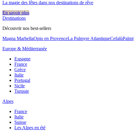
La magie des fêtes dans nos destinations de rêve​
En savoir plus
Destinations
Découvrir nos best-sellers
Magna Marbella
Opio en Provence
La Palmyre Atlantique
Cefalù
Palmi
Europe & Méditerranée
Espagne
France
Grèce
Italie
Portugal
Sicile
Turquie
Alpes
France
Italie
Suisse
Les Alpes en été