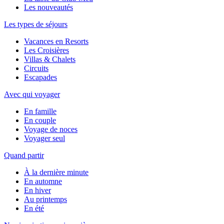
Les nouveautés
Les types de séjours
Vacances en Resorts
Les Croisières
Villas & Chalets
Circuits
Escapades
Avec qui voyager
En famille
En couple
Voyage de noces
Voyager seul
Quand partir
À la dernière minute
En automne
En hiver
Au printemps
En été