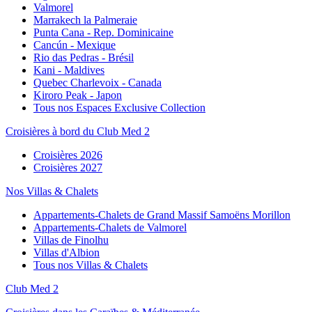
Valmorel
Marrakech la Palmeraie
Punta Cana - Rep. Dominicaine
Cancún - Mexique
Rio das Pedras - Brésil
Kani - Maldives
Quebec Charlevoix - Canada
Kiroro Peak - Japon
Tous nos Espaces Exclusive Collection
Croisières à bord du Club Med 2
Croisières 2026
Croisières 2027
Nos Villas & Chalets
Appartements-Chalets de Grand Massif Samoëns Morillon
Appartements-Chalets de Valmorel
Villas de Finolhu
Villas d'Albion
Tous nos Villas & Chalets
Club Med 2