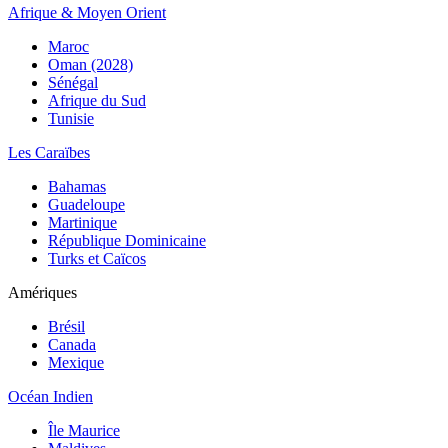
Afrique & Moyen Orient
Maroc
Oman (2028)
Sénégal
Afrique du Sud
Tunisie
Les Caraïbes
Bahamas
Guadeloupe
Martinique
République Dominicaine
Turks et Caïcos
Amériques
Brésil
Canada
Mexique
Océan Indien
Île Maurice