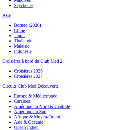
Maldives
Seychelles
Asie
Borneo (2026)
Chine
Japon
Thaïlande
Malaisie
Indonésie
Croisières à bord du Club Med 2
Croisières 2026
Croisières 2027
Circuits Club Med Découverte
Europe & Méditerranée
Caraïbes
Amérique du Nord & Centrale
Amérique du Sud
Afrique & Moyen-Orient
Asie & Océanie
Océan Indien