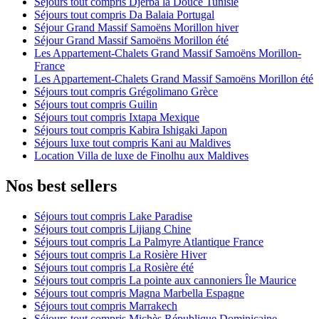
Séjours tout compris Djerba la Douce Tunisie
Séjours tout compris Da Balaia Portugal
Séjour Grand Massif Samoëns Morillon hiver
Séjour Grand Massif Samoëns Morillon été
Les Appartement-Chalets Grand Massif Samoëns Morillon-
France
Les Appartement-Chalets Grand Massif Samoëns Morillon été
Séjours tout compris Grégolimano Grèce
Séjours tout compris Guilin
Séjours tout compris Ixtapa Mexique
Séjours tout compris Kabira Ishigaki Japon
Séjours luxe tout compris Kani au Maldives
Location Villa de luxe de Finolhu aux Maldives
Nos best sellers
Séjours tout compris Lake Paradise
Séjours tout compris Lijiang Chine
Séjours tout compris La Palmyre Atlantique France
Séjours tout compris La Rosière Hiver
Séjours tout compris La Rosière été
Séjours tout compris La pointe aux cannoniers Île Maurice
Séjours tout compris Magna Marbella Espagne
Séjours tout compris Marrakech
Séjours tout compris Michès République Dominicaine