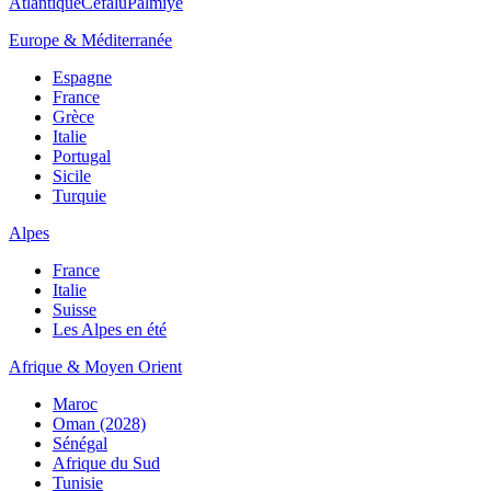
Atlantique
Cefalù
Palmiye
Europe & Méditerranée
Espagne
France
Grèce
Italie
Portugal
Sicile
Turquie
Alpes
France
Italie
Suisse
Les Alpes en été
Afrique & Moyen Orient
Maroc
Oman (2028)
Sénégal
Afrique du Sud
Tunisie