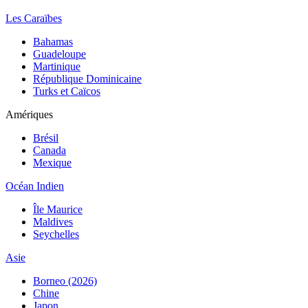
Les Caraïbes
Bahamas
Guadeloupe
Martinique
République Dominicaine
Turks et Caïcos
Amériques
Brésil
Canada
Mexique
Océan Indien
Île Maurice
Maldives
Seychelles
Asie
Borneo (2026)
Chine
Japon