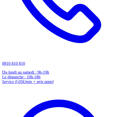
0810 810 810
Du lundi au samedi : 9h-19h
Le dimanche : 10h-18h
Service 0,05€/min + prix appel