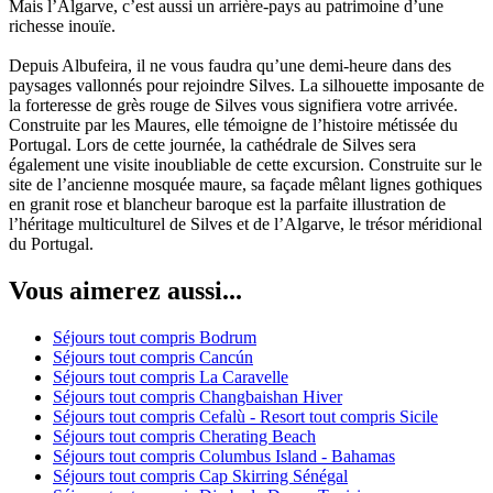
Mais l’Algarve, c’est aussi un arrière-pays au patrimoine d’une
richesse inouïe.
Depuis Albufeira, il ne vous faudra qu’une demi-heure dans des
paysages vallonnés pour rejoindre Silves. La silhouette imposante de
la forteresse de grès rouge de Silves vous signifiera votre arrivée.
Construite par les Maures, elle témoigne de l’histoire métissée du
Portugal. Lors de cette journée, la cathédrale de Silves sera
également une visite inoubliable de cette excursion. Construite sur le
site de l’ancienne mosquée maure, sa façade mêlant lignes gothiques
en granit rose et blancheur baroque est la parfaite illustration de
l’héritage multiculturel de Silves et de l’Algarve, le trésor méridional
du Portugal.
Vous aimerez aussi...
Séjours tout compris Bodrum
Séjours tout compris Cancún
Séjours tout compris La Caravelle
Séjours tout compris Changbaishan Hiver
Séjours tout compris Cefalù - Resort tout compris Sicile
Séjours tout compris Cherating Beach
Séjours tout compris Columbus Island - Bahamas
Séjours tout compris Cap Skirring Sénégal