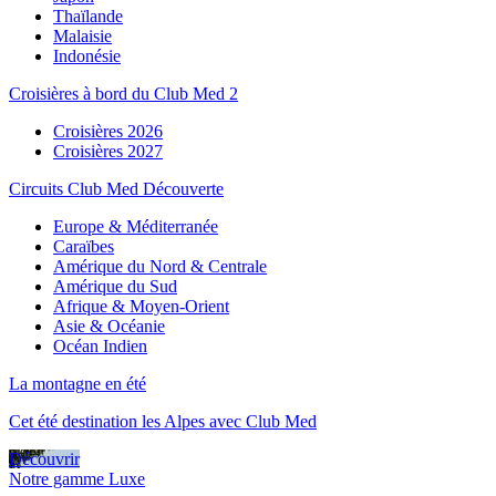
Thaïlande
Malaisie
Indonésie
Croisières à bord du Club Med 2
Croisières 2026
Croisières 2027
Circuits Club Med Découverte
Europe & Méditerranée
Caraïbes
Amérique du Nord & Centrale
Amérique du Sud
Afrique & Moyen-Orient
Asie & Océanie
Océan Indien
La montagne en été
Cet été destination les Alpes avec Club Med
Découvrir
Notre gamme Luxe