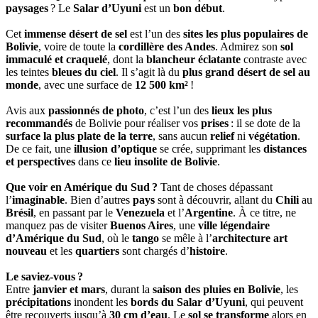
paysages
? Le
Salar d’Uyuni
est un
bon début
.
Cet
immense désert de sel
est l’un des
sites les plus populaires de
Bolivie
, voire de toute la
cordillère des Andes
. Admirez son
sol
immaculé et craquelé
, dont la
blancheur éclatante
contraste avec
les teintes
bleues du ciel
. Il s’agit là du
plus grand désert de sel au
monde
, avec une surface de
12 500 km²
!
Avis aux
passionnés de photo
, c’est l’un des
lieux les plus
recommandés
de Bolivie pour réaliser vos
prises
: il se dote de la
surface la plus plate de la terre
, sans aucun
relief
ni
végétation
.
De ce fait, une
illusion d’optique
se crée, supprimant les
distances
et perspectives
dans ce
lieu insolite de Bolivie
.
Que voir en Amérique du Sud ?
Tant de choses dépassant
l’
imaginable
. Bien d’autres
pays
sont à découvrir, allant du
Chili
au
Brésil
, en passant par le
Venezuela
et l’
Argentine
. À ce titre, ne
manquez pas de visiter
Buenos Aires
, une
ville légendaire
d’Amérique du Sud
, où le
tango
se mêle à l’
architecture art
nouveau
et les
quartiers
sont chargés d’
histoire
.
Le saviez-vous ?
Entre
janvier et mars
, durant la
saison des pluies en Bolivie
, les
précipitations
inondent les
bords du Salar d’Uyuni
, qui peuvent
être recouverts jusqu’à
30 cm d’eau
. Le
sol se transforme
alors en