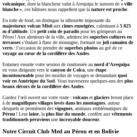
volcanique
, dont la blancheur valut à Arequipa le surnom de
« ville
blanche »
, ces bâtisses nous rappellent que la
nature est proche
.
En toile de fond, on distingue la silhouette imposante du
majestueux volcan Misti
aux
cimes enneigées
, culminant à
5 825
m d’altitude
. Un
petit coin de paradis
pour les grimpeurs au
Pérou ! Aux alentours de la ville, admirez les
superbes cultures en
terrasses
s’étalant à flanc de montagne, formant un
joli camaïeu de
verts
: l’occasion de prendre de
superbes photos
au gré de ce
voyage au cœur de la cordillère des Andes
.
Entamez ensuite votre session de randonnée au
nord d’Arequipa
en vous dirigeant vers le
canyon de Colca
, une
étape
incontournable
pour les mordus de voyages se demandant
quoi
voir en Amérique du Sud
. Vous traverserez quelques-uns des
plus
beaux décors de la cordillère des Andes
.
Gardez l’œil ouvert sur votre route :
volcans
et
glaciers
feront place
à de
magnifiques villages lovés dans les montagnes
, autour
desquels se promènent des
vigognes
, animaux emblématiques du
Pérou
! Leur
laine
, la
plus fine du monde
, confère aux
vêtements
traditionnels péruviens
une
incroyable douceur
.
Notre Circuit Club Med au Pérou et en Bolivie