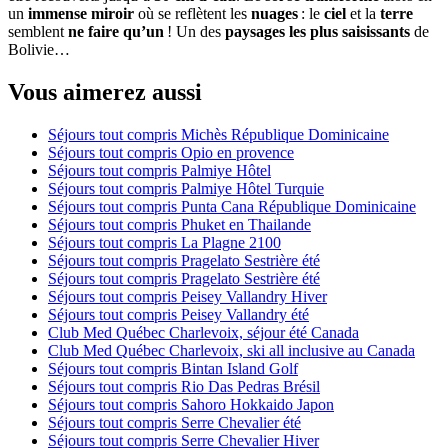
un
immense miroir
où se reflètent les
nuages
: le
ciel
et la
terre
semblent
ne faire qu’un
! Un des
paysages les plus saisissants
de
Bolivie…
Vous aimerez aussi
Séjours tout compris Michès République Dominicaine
Séjours tout compris Opio en provence
Séjours tout compris Palmiye Hôtel
Séjours tout compris Palmiye Hôtel Turquie
Séjours tout compris Punta Cana République Dominicaine
Séjours tout compris Phuket en Thailande
Séjours tout compris La Plagne 2100
Séjours tout compris Pragelato Sestrière été
Séjours tout compris Pragelato Sestrière été
Séjours tout compris Peisey Vallandry Hiver
Séjours tout compris Peisey Vallandry été
Club Med Québec Charlevoix, séjour été Canada
Club Med Québec Charlevoix, ski all inclusive au Canada
Séjours tout compris Bintan Island Golf
Séjours tout compris Rio Das Pedras Brésil
Séjours tout compris Sahoro Hokkaido Japon
Séjours tout compris Serre Chevalier été
Séjours tout compris Serre Chevalier Hiver