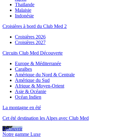
Thaïlande
Malaisie
Indonésie
Croisières à bord du Club Med 2
Croisières 2026
Croisières 2027
Circuits Club Med Découverte
Europe & Méditerranée
Caraïbes
Amérique du Nord & Centrale
Amérique du Sud
Afrique & Moyen-Orient
Asie & Océanie
Océan Indien
La montagne en été
Cet été destination les Alpes avec Club Med
Découvrir
Notre gamme Luxe