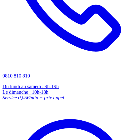
0810 810 810
Du lundi au samedi : 9h-19h
Le dimanche : 10h-18h
Service 0,05€/min + prix appel