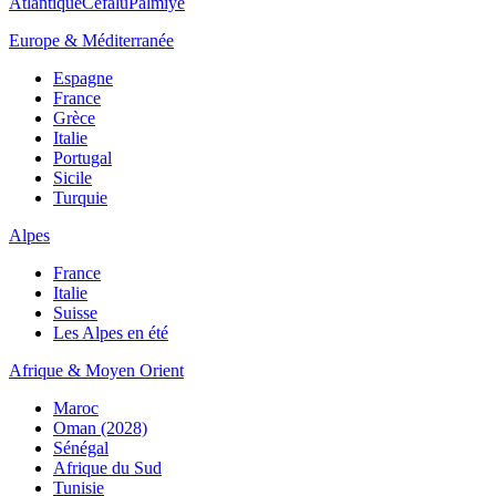
Atlantique
Cefalù
Palmiye
Europe & Méditerranée
Espagne
France
Grèce
Italie
Portugal
Sicile
Turquie
Alpes
France
Italie
Suisse
Les Alpes en été
Afrique & Moyen Orient
Maroc
Oman (2028)
Sénégal
Afrique du Sud
Tunisie