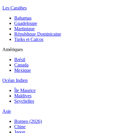
Les Caraïbes
Bahamas
Guadeloupe
Martinique
République Dominicaine
Turks et Caïcos
Amériques
Brésil
Canada
Mexique
Océan Indien
Île Maurice
Maldives
Seychelles
Asie
Borneo (2026)
Chine
Japon