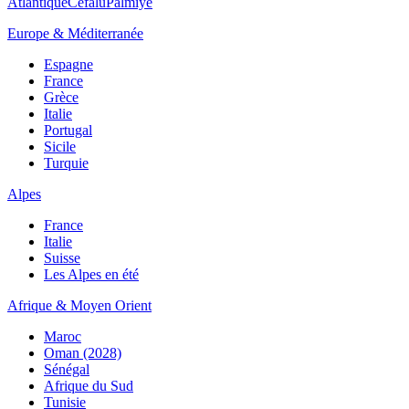
Atlantique
Cefalù
Palmiye
Europe & Méditerranée
Espagne
France
Grèce
Italie
Portugal
Sicile
Turquie
Alpes
France
Italie
Suisse
Les Alpes en été
Afrique & Moyen Orient
Maroc
Oman (2028)
Sénégal
Afrique du Sud
Tunisie