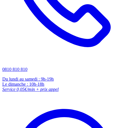
0810 810 810
Du lundi au samedi : 9h-19h
Le dimanche : 10h-18h
Service 0,05€/min + prix appel