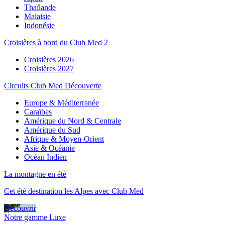
Thaïlande
Malaisie
Indonésie
Croisières à bord du Club Med 2
Croisières 2026
Croisières 2027
Circuits Club Med Découverte
Europe & Méditerranée
Caraïbes
Amérique du Nord & Centrale
Amérique du Sud
Afrique & Moyen-Orient
Asie & Océanie
Océan Indien
La montagne en été
Cet été destination les Alpes avec Club Med
Découvrir
Notre gamme Luxe