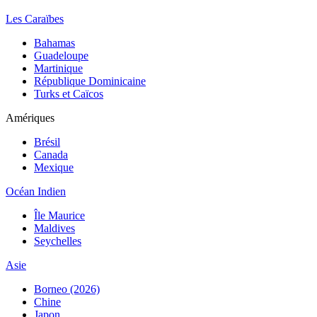
Les Caraïbes
Bahamas
Guadeloupe
Martinique
République Dominicaine
Turks et Caïcos
Amériques
Brésil
Canada
Mexique
Océan Indien
Île Maurice
Maldives
Seychelles
Asie
Borneo (2026)
Chine
Japon