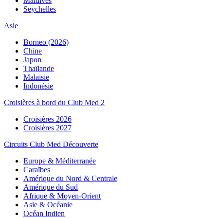
Maldives
Seychelles
Asie
Borneo (2026)
Chine
Japon
Thaïlande
Malaisie
Indonésie
Croisières à bord du Club Med 2
Croisières 2026
Croisières 2027
Circuits Club Med Découverte
Europe & Méditerranée
Caraïbes
Amérique du Nord & Centrale
Amérique du Sud
Afrique & Moyen-Orient
Asie & Océanie
Océan Indien