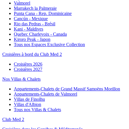
Valmorel
Marrakech la Palmeraie
Punta Cana - Rep. Dominicaine
Cancún - Mexique
Rio das Pedras - Brésil
Kani - Maldives
Quebec Charlevoix - Canada
Kiroro Peak - Japon
Tous nos Espaces Exclusive Collection
Croisières à bord du Club Med 2
Croisières 2026
Croisières 2027
Nos Villas & Chalets
Appartements-Chalets de Grand Massif Samoëns Morillon
Appartements-Chalets de Valmorel
Villas de Finolhu
Villas d'Albion
Tous nos Villas & Chalets
Club Med 2