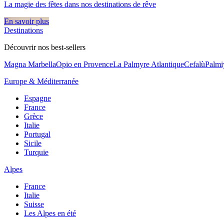
La magie des fêtes dans nos destinations de rêve​
En savoir plus
Destinations
Découvrir nos best-sellers
Magna Marbella
Opio en Provence
La Palmyre Atlantique
Cefalù
Palmi
Europe & Méditerranée
Espagne
France
Grèce
Italie
Portugal
Sicile
Turquie
Alpes
France
Italie
Suisse
Les Alpes en été