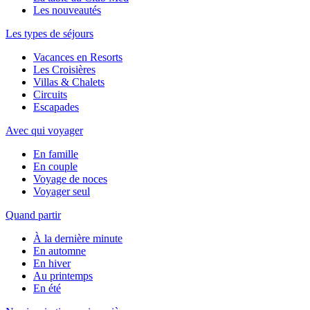
Les nouveautés
Les types de séjours
Vacances en Resorts
Les Croisières
Villas & Chalets
Circuits
Escapades
Avec qui voyager
En famille
En couple
Voyage de noces
Voyager seul
Quand partir
À la dernière minute
En automne
En hiver
Au printemps
En été