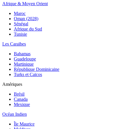
Afrique & Moyen Orient
Maroc
Oman (2028)
Sénégal
Afrique du Sud
Tunisie
Les Caraïbes
Bahamas
Guadeloupe
Martinique
République Dominicaine
Turks et Caïcos
Amériques
Brésil
Canada
Mexique
Océan Indien
Île Maurice