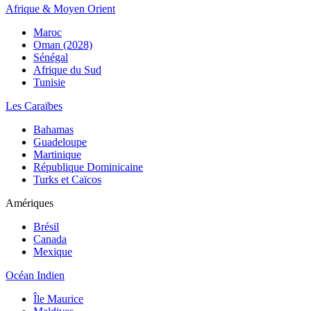
Afrique & Moyen Orient
Maroc
Oman (2028)
Sénégal
Afrique du Sud
Tunisie
Les Caraïbes
Bahamas
Guadeloupe
Martinique
République Dominicaine
Turks et Caïcos
Amériques
Brésil
Canada
Mexique
Océan Indien
Île Maurice