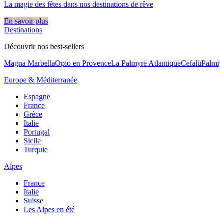
La magie des fêtes dans nos destinations de rêve​
En savoir plus
Destinations
Découvrir nos best-sellers
Magna Marbella
Opio en Provence
La Palmyre Atlantique
Cefalù
Palmi
Europe & Méditerranée
Espagne
France
Grèce
Italie
Portugal
Sicile
Turquie
Alpes
France
Italie
Suisse
Les Alpes en été