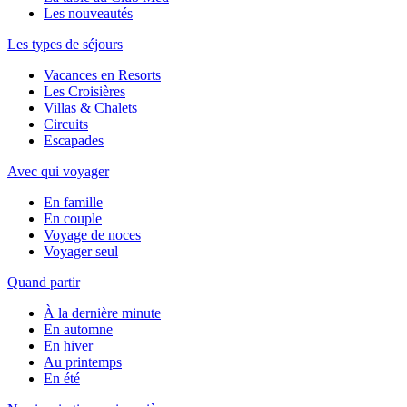
Les nouveautés
Les types de séjours
Vacances en Resorts
Les Croisières
Villas & Chalets
Circuits
Escapades
Avec qui voyager
En famille
En couple
Voyage de noces
Voyager seul
Quand partir
À la dernière minute
En automne
En hiver
Au printemps
En été