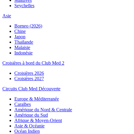
Maldives
Seychelles
Asie
Borneo (2026)
Chine
Japon
Thaïlande
Malaisie
Indonésie
Croisières à bord du Club Med 2
Croisières 2026
Croisières 2027
Circuits Club Med Découverte
Europe & Méditerranée
Caraïbes
Amérique du Nord & Centrale
Amérique du Sud
Afrique & Moyen-Orient
Asie & Océanie
Océan Indien