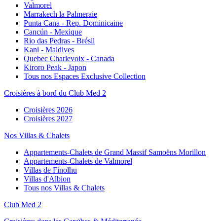
Valmorel
Marrakech la Palmeraie
Punta Cana - Rep. Dominicaine
Cancún - Mexique
Rio das Pedras - Brésil
Kani - Maldives
Quebec Charlevoix - Canada
Kiroro Peak - Japon
Tous nos Espaces Exclusive Collection
Croisières à bord du Club Med 2
Croisières 2026
Croisières 2027
Nos Villas & Chalets
Appartements-Chalets de Grand Massif Samoëns Morillon
Appartements-Chalets de Valmorel
Villas de Finolhu
Villas d'Albion
Tous nos Villas & Chalets
Club Med 2