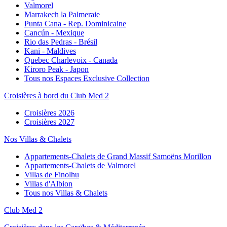
Valmorel
Marrakech la Palmeraie
Punta Cana - Rep. Dominicaine
Cancún - Mexique
Rio das Pedras - Brésil
Kani - Maldives
Quebec Charlevoix - Canada
Kiroro Peak - Japon
Tous nos Espaces Exclusive Collection
Croisières à bord du Club Med 2
Croisières 2026
Croisières 2027
Nos Villas & Chalets
Appartements-Chalets de Grand Massif Samoëns Morillon
Appartements-Chalets de Valmorel
Villas de Finolhu
Villas d'Albion
Tous nos Villas & Chalets
Club Med 2