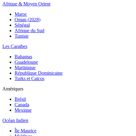
Afrique & Moyen Orient
Maroc
Oman (2028)
Sénégal
Afrique du Sud
Tunisie
Les Caraïbes
Bahamas
Guadeloupe
Martinique
République Dominicaine
Turks et Caïcos
Amériques
Brésil
Canada
Mexique
Océan Indien
Île Maurice