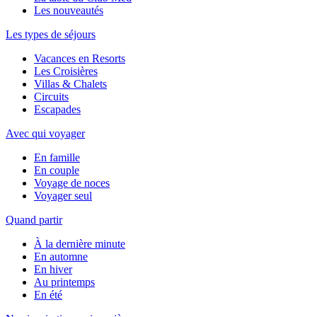
Les nouveautés
Les types de séjours
Vacances en Resorts
Les Croisières
Villas & Chalets
Circuits
Escapades
Avec qui voyager
En famille
En couple
Voyage de noces
Voyager seul
Quand partir
À la dernière minute
En automne
En hiver
Au printemps
En été