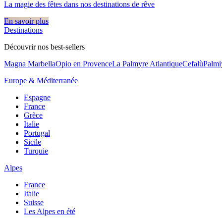
La magie des fêtes dans nos destinations de rêve​
En savoir plus
Destinations
Découvrir nos best-sellers
Magna Marbella
Opio en Provence
La Palmyre Atlantique
Cefalù
Palmi
Europe & Méditerranée
Espagne
France
Grèce
Italie
Portugal
Sicile
Turquie
Alpes
France
Italie
Suisse
Les Alpes en été