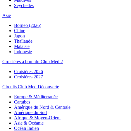
Maldives
Seychelles
Asie
Borneo (2026)
Chine
Japon
Thaïlande
Malaisie
Indonésie
Croisières à bord du Club Med 2
Croisières 2026
Croisières 2027
Circuits Club Med Découverte
Europe & Méditerranée
Caraïbes
Amérique du Nord & Centrale
Amérique du Sud
Afrique & Moyen-Orient
Asie & Océanie
Océan Indien