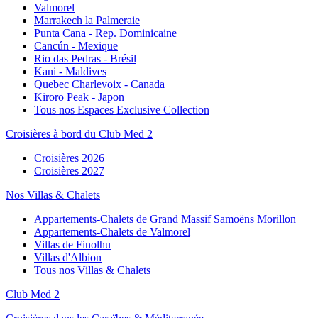
Valmorel
Marrakech la Palmeraie
Punta Cana - Rep. Dominicaine
Cancún - Mexique
Rio das Pedras - Brésil
Kani - Maldives
Quebec Charlevoix - Canada
Kiroro Peak - Japon
Tous nos Espaces Exclusive Collection
Croisières à bord du Club Med 2
Croisières 2026
Croisières 2027
Nos Villas & Chalets
Appartements-Chalets de Grand Massif Samoëns Morillon
Appartements-Chalets de Valmorel
Villas de Finolhu
Villas d'Albion
Tous nos Villas & Chalets
Club Med 2