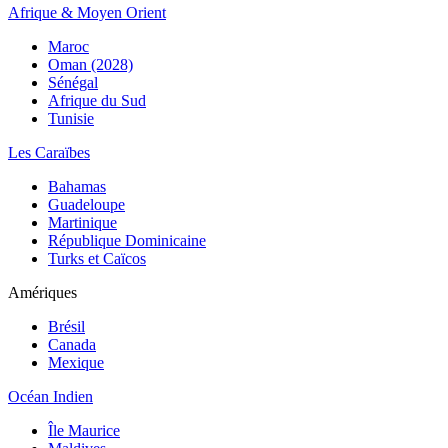
Afrique & Moyen Orient
Maroc
Oman (2028)
Sénégal
Afrique du Sud
Tunisie
Les Caraïbes
Bahamas
Guadeloupe
Martinique
République Dominicaine
Turks et Caïcos
Amériques
Brésil
Canada
Mexique
Océan Indien
Île Maurice