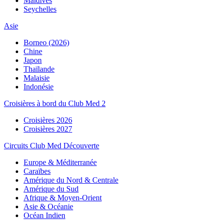
Maldives
Seychelles
Asie
Borneo (2026)
Chine
Japon
Thaïlande
Malaisie
Indonésie
Croisières à bord du Club Med 2
Croisières 2026
Croisières 2027
Circuits Club Med Découverte
Europe & Méditerranée
Caraïbes
Amérique du Nord & Centrale
Amérique du Sud
Afrique & Moyen-Orient
Asie & Océanie
Océan Indien