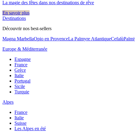
La magie des fêtes dans nos destinations de rêve​
En savoir plus
Destinations
Découvrir nos best-sellers
Magna Marbella
Opio en Provence
La Palmyre Atlantique
Cefalù
Palmi
Europe & Méditerranée
Espagne
France
Grèce
Italie
Portugal
Sicile
Turquie
Alpes
France
Italie
Suisse
Les Alpes en été