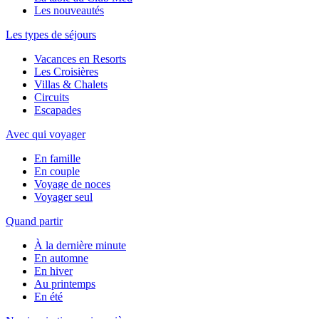
Les nouveautés
Les types de séjours
Vacances en Resorts
Les Croisières
Villas & Chalets
Circuits
Escapades
Avec qui voyager
En famille
En couple
Voyage de noces
Voyager seul
Quand partir
À la dernière minute
En automne
En hiver
Au printemps
En été