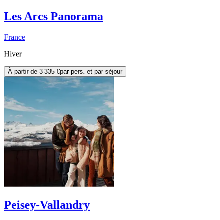
Les Arcs Panorama
France
Hiver
À partir de
3 335 €
par pers. et par séjour
Peisey-Vallandry