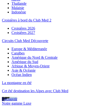
Thaïlande
Malaisie
Indonésie
Croisières à bord du Club Med 2
Croisières 2026
Croisières 2027
Circuits Club Med Découverte
Europe & Méditerranée
Caraïbes
Amérique du Nord & Centrale
Amérique du Sud
Afrique & Moyen-Orient
Asie & Océanie
Océan Indien
La montagne en été
Cet été destination les Alpes avec Club Med
Découvrir
Notre gamme Luxe