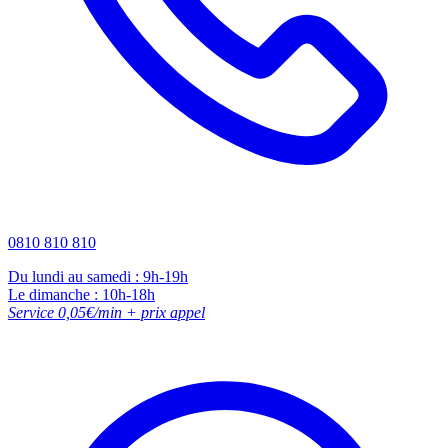
0810 810 810
Du lundi au samedi : 9h-19h
Le dimanche : 10h-18h
Service 0,05€/min + prix appel