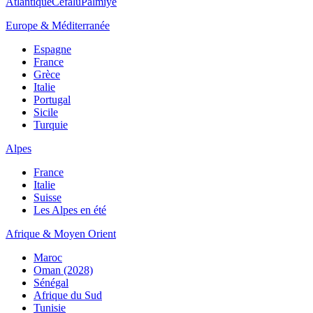
Atlantique
Cefalù
Palmiye
Europe & Méditerranée
Espagne
France
Grèce
Italie
Portugal
Sicile
Turquie
Alpes
France
Italie
Suisse
Les Alpes en été
Afrique & Moyen Orient
Maroc
Oman (2028)
Sénégal
Afrique du Sud
Tunisie