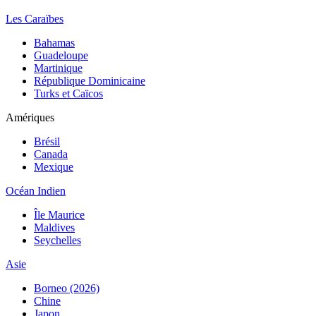
Les Caraïbes
Bahamas
Guadeloupe
Martinique
République Dominicaine
Turks et Caïcos
Amériques
Brésil
Canada
Mexique
Océan Indien
Île Maurice
Maldives
Seychelles
Asie
Borneo (2026)
Chine
Japon